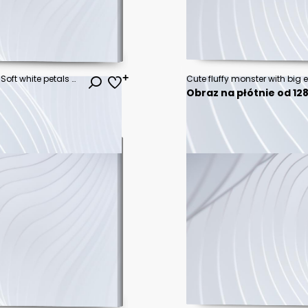
光に包まれた白い花びらの抽象背景｜Soft white petals abstract background
Obraz na płótnie od 128