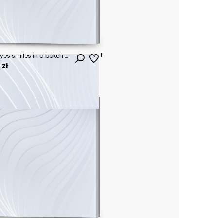
Cute fluffy monster with big eyes smiles in a bokeh background.
 zł