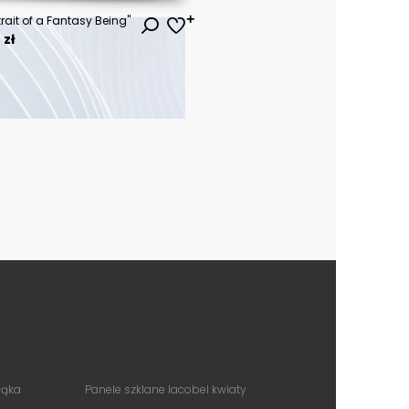
rait of a Fantasy Being"
 zł
łąka
Panele szklane lacobel kwiaty