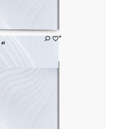
)
 zł