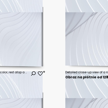
Two fresh, whole fish, a light gray color, rest atop a bed of ice cubes.
Obraz na płótnie od 128