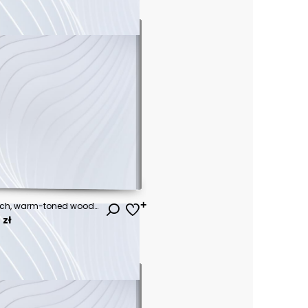
Detailed close-up view of a rich, warm-toned wood grain with intricate patterns and a prominent knot.
 zł