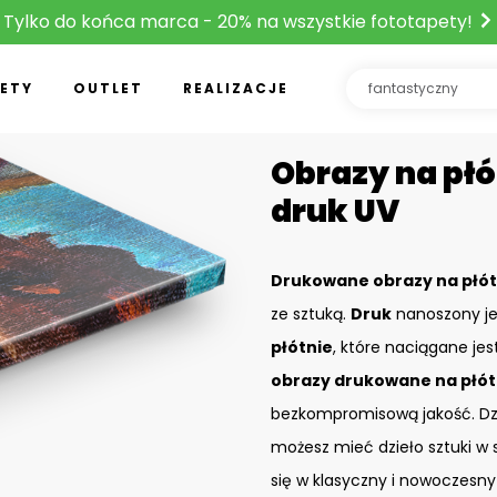
Tylko do końca marca - 20% na wszystkie fototapety!
ETY
OUTLET
REALIZACJE
Obrazy na płó
druk UV
Drukowane obrazy na płót
ze sztuką.
Druk
nanoszony je
płótnie
, które naciągane je
obrazy drukowane na płót
bezkompromisową jakość. D
możesz mieć dzieło sztuki w 
się w klasyczny i nowoczesny