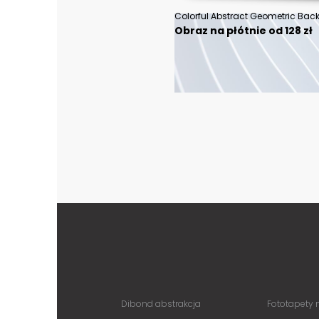
Obraz na płótnie od 128 zł
Dibond abstrakcja
Fototapety 