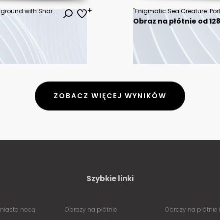
Colorful Abstract Geometric Background with Sharp Angles and Shapes
"Enigmatic Sea Creature: Port
Obraz na płótnie od 128
ZOBACZ WIĘCEJ WYNIKÓW
Szybkie linki
miasto nocą
Obrazy na płótnie
Obrazy na płótnie 