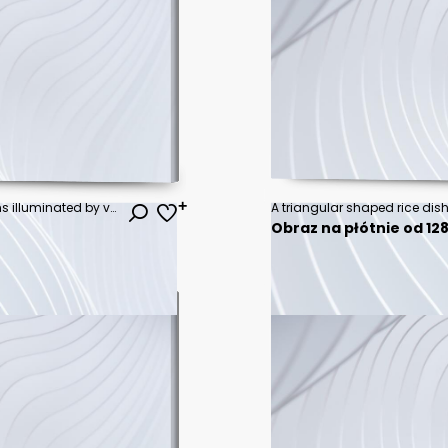
Abstract swirling cloud formations illuminated by vibrant neon colors.
Obraz na płótnie od 128