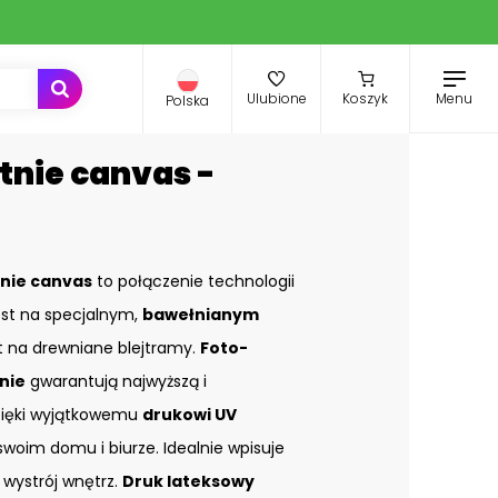
Menu
Ulubione
Koszyk
Polska
tnie canvas -
nie canvas
to połączenie technologii
st na specjalnym,
bawełnianym
st na drewniane blejtramy.
Foto-
nie
gwarantują najwyższą i
zięki wyjątkowemu
drukowi UV
swoim domu i biurze. Idealnie wpisuje
 wystrój wnętrz.
Druk lateksowy