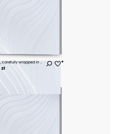
A triangular shaped rice dish, carefully wrapped in vibrant green leaves, creates a visually appealing presentation.
 zł