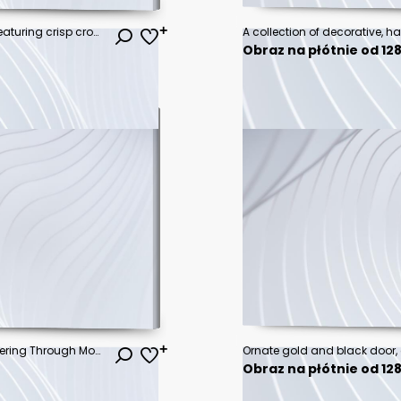
Freshly prepared Caesar salad, featuring crisp croutons, vibrant lettuce, and generous shavings of Parmesan cheese, presented on a light gray plate.
Obraz na płótnie od 128
Whimsical Cyber Creature Wandering Through Monochrome Yellow Dreamscape
Obraz na płótnie od 128