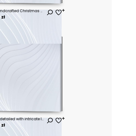
A collection of decorative, handcrafted Christmas ornaments, crafted from light brown woven straw, hanging from strings.
 zł
Ornate gold and black door, detailed with intricate Islamic calligraphy, showcasing a rich cultural heritage.
 zł