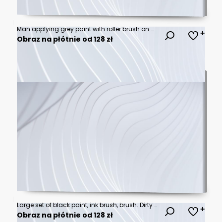
Man applying grey paint with roller brush on white wall, closeup
Obraz na płótnie od 128 zł
Large set of black paint, ink brush, brush. Dirty element design, box, frame or background for text. Line or texture. Vector illustration. Isolated on white background. Blank shapes for your design
Obraz na płótnie od 128 zł