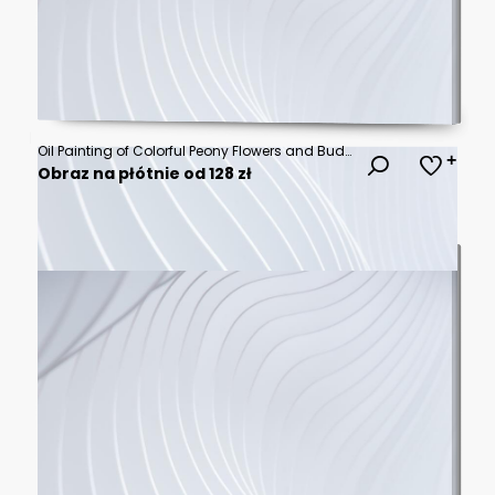
Oil Painting of Colorful Peony Flowers and Buds 3D Wallpaper for cover, mural wall art, invitation, poster, canvas print, wall decor painting design
Obraz na płótnie od 128 zł