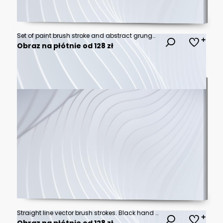
Set of paint brush stroke and abstract grunge banner for graphic background decoration. Watercolor splatter, ink splash and creative shape for social media. Vector frame art or texture element.
Obraz na płótnie od 128 zł
Straight line vector brush strokes. Black hand drawn stripes, smears. Chinese or Japanese calligraphy brushstrokes set. Rough grunge thick paint line texture. Vector sketch rectangle text boxes
Obraz na płótnie od 128 zł