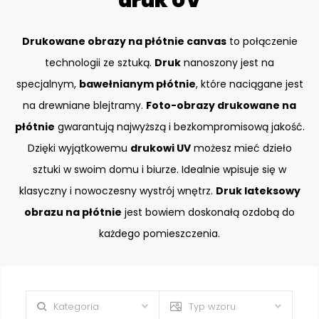
druk UV
Drukowane obrazy na płótnie canvas
to połączenie
technologii ze sztuką.
Druk
nanoszony jest na
specjalnym,
bawełnianym płótnie
, które naciągane jest
na drewniane blejtramy.
Foto-obrazy drukowane na
płótnie
gwarantują najwyższą i bezkompromisową jakość.
Dzięki wyjątkowemu
drukowi UV
możesz mieć dzieło
sztuki w swoim domu i biurze. Idealnie wpisuje się w
klasyczny i nowoczesny wystrój wnętrz.
Druk lateksowy
obrazu na płótnie
jest bowiem doskonałą ozdobą do
każdego pomieszczenia.
Kategoria
Typ wzoru