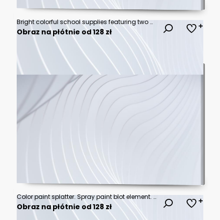
Bright colorful school supplies featuring two backpacks surrounded by various stationery items on a flat background
Obraz na płótnie od 128 zł
Color paint splatter. Spray paint blot element. Colorful ink stains mess.Colorful paint splatters. Watercolor spots in raw and paint splashes collection,Illustration drop splatter paint.
Obraz na płótnie od 128 zł