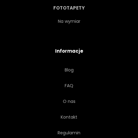
HORYZONT
CHMURA
FOTOTAPETY
CHMURA
KANADA
Na wymiar
ŚCIEŻKA
URODA
Informacje
ZBOŻE
WIEŚ
Blog
ATRAKCYJNIE
SŁOWACJA
FAQ
CZESKI
O nas
Kontakt
Regulamin