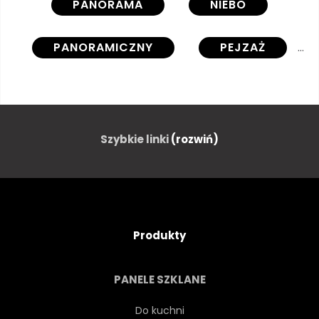
PANORAMA
NIEBO
PANORAMICZNY
PEJZAŻ
SUNDOWN
DROGA
LATO
NATURA
Szybkie linki
(rozwiń)
WSCHODY
ŻÓŁTY
ROLNICTWO
ZIELONY
Produkty
DRZEWA
WIEJSKI
PANELE SZKLANE
NIEBIESKI
ZAGRODA
Do kuchni