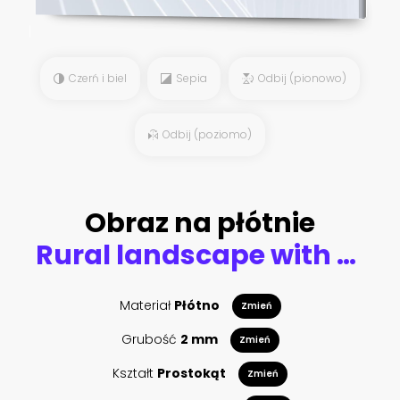
Czerń i biel
Sepia
Odbij (pionowo)
Odbij (poziomo)
Obraz na płótnie
Rural landscape with wheat field on sunset
Materiał
Płótno
Zmień
Grubość
2 mm
Zmień
Kształt
Prostokąt
Zmień