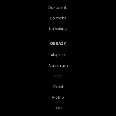
Do łazienki
KUKURYDZIANY
ROŚLINA
Do mebli
NATURALNY
SEZON
Na ścianę
SŁOŃCE
ŁĄKA
OBRAZY
Aluglass
SPRĘŻYNA
PLON
Aluminium
KRAJ
PIĘKNY
PCV
Pleksi
TRAWA
ŚWIATŁO
Płótno
NA ZEWNĄTRZ
MARZENIE
Szkło