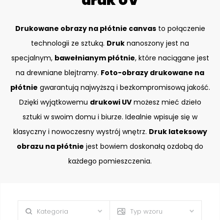
druk UV
Drukowane obrazy na płótnie canvas
to połączenie
technologii ze sztuką.
Druk
nanoszony jest na
specjalnym,
bawełnianym płótnie
, które naciągane jest
na drewniane blejtramy.
Foto-obrazy drukowane na
płótnie
gwarantują najwyższą i bezkompromisową jakość.
Dzięki wyjątkowemu
drukowi UV
możesz mieć dzieło
sztuki w swoim domu i biurze. Idealnie wpisuje się w
klasyczny i nowoczesny wystrój wnętrz.
Druk lateksowy
obrazu na płótnie
jest bowiem doskonałą ozdobą do
każdego pomieszczenia.
Kategoria
Typ wzoru