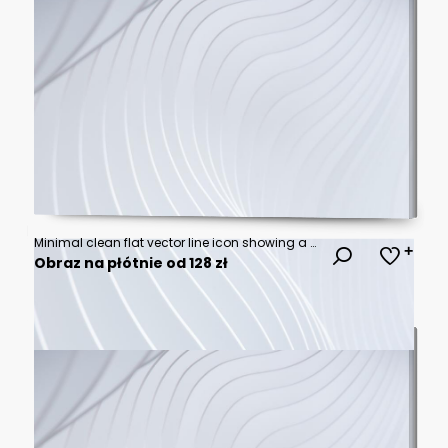
Minimal clean flat vector line icon showing a cloud silhouette, useful for forecast widgets, cloud status labels, and modern app menus.
Obraz na płótnie od 128 zł