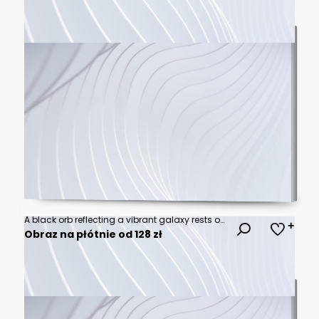
A black orb reflecting a vibrant galaxy rests on rough terrain against a cosmic nebula.
Obraz na płótnie od 128 zł