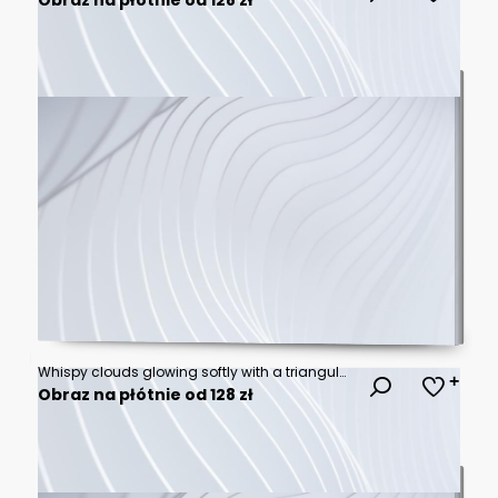
Whispy clouds glowing softly with a triangular neon light, abstract, cloud, ethereal
Obraz na płótnie od 128 zł