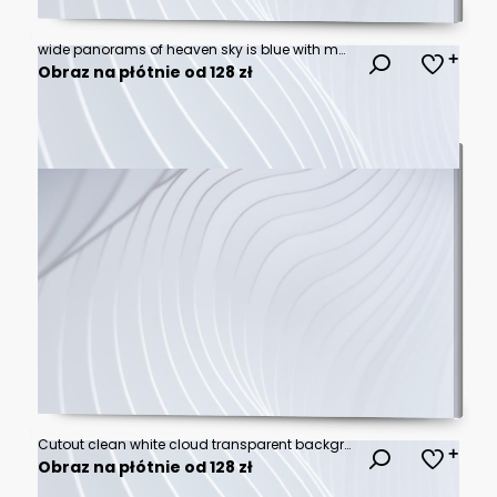
wide panorams of heaven sky is blue with many clouds. clouds are scattered throughout the sky and are of various sizes.
Obraz na płótnie od 128 zł
Cutout clean white cloud transparent backgrounds special effect 3d illustration
Obraz na płótnie od 128 zł