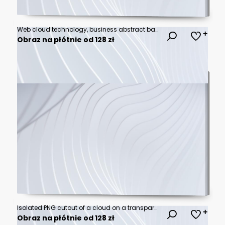
Web cloud technology, business abstract background.
Obraz na płótnie od 128 zł
Isolated PNG cutout of a cloud on a transparent background, ideal for photobashing, matte-painting, concept art
Obraz na płótnie od 128 zł