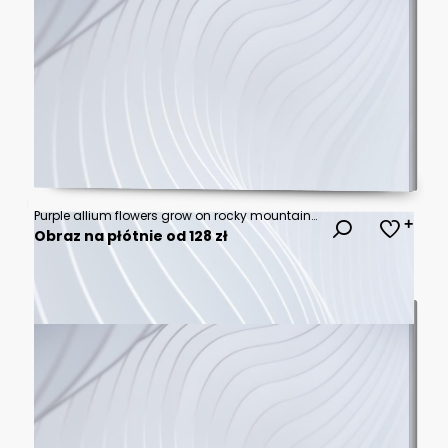
Purple allium flowers grow on rocky mountain slope overlooking serene lake and distant peaks at sunrise. Rich green trees line water. Peaceful nature scene.
Obraz na płótnie od 128 zł