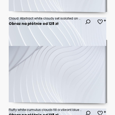
Cloud. Abstract white cloudy set isolated on blue background. Vector illustration
Obraz na płótnie od 128 zł
Fluffy white cumulus clouds fill a vibrant blue sky.
Obraz na płótnie od 128 zł