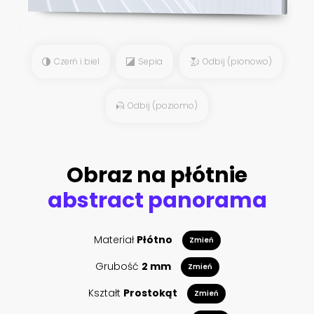
Czerń i biel
Sepia
Odbij (pionowo)
Odbij (poziomo)
Obraz na płótnie
abstract panorama
Materiał
Płótno
Zmień
Grubość
2 mm
Zmień
Kształt
Prostokąt
Zmień