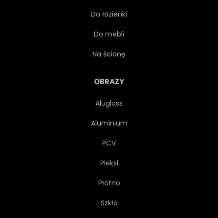
Do łazienki
GRADIENT
KOLOR
Do mebli
WZÓR
KOMPOZYCJA
Na ścianę
DYNAMICZNE
RUCH
OBRAZY
Aluglass
WWW
REKLAMA
Aluminium
FALA
OZDOBNY
PCV
Pleksi
ELEMENT
PODKŁAD
Płótno
ZAWIJANIE
TEKSTURA
Szkło