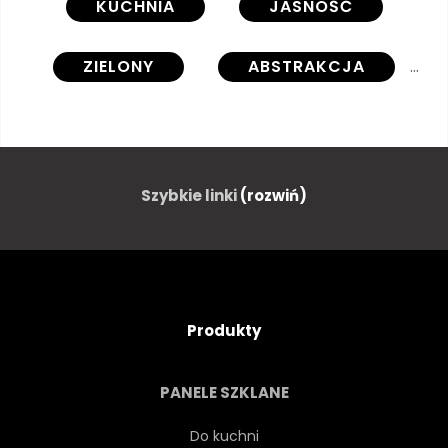
KUCHNIA
JASNOŚĆ
ZIELONY
ABSTRAKCJA
ARTYSTYCZNY
DETAL
TŁO
PLAKAT
Szybkie linki
(rozwiń)
TRÓJWYMIAROWY
WARSTWA
DRUKUJ
CYFROWY
Produkty
PROJEKTOWAĆ
PASIASTY
PANELE SZKLANE
BŁYSZCZĄCY
LINIA
Do kuchni