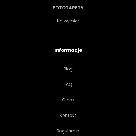
FUTURYSTYCZNY
FOTOTAPETY
GEOMETRYCZNEJ
GRAFICZNY
Na wymiar
ILUSTRACJA
KOLOR
Informacje
SZABLON
ATRAKCYJNY
Blog
KSZTAŁT
MIESZANKA
FAQ
OBRAZ
PROJEKT
O nas
PRZEPŁYW
SZTUKA
Kontakt
ŚWIATŁO
Regulamin