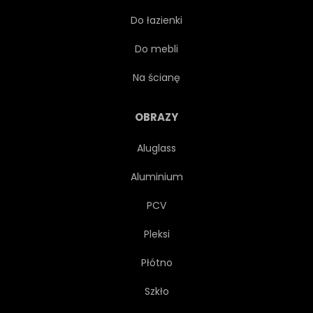
Do łazienki
PEJZAŻ
LUKSUS
Do mebli
GÓRA
NATURA
Na ścianę
OCEANU
RAJ
OBRAZY
Aluglass
POLINEZJA
OŚRODKI
Aluminium
ROMANTYCZNY
PIASEK
PCV
Pleksi
MORZE
TOURISMUS
Płótno
SPOKOJNY
TURKUS
Szkło