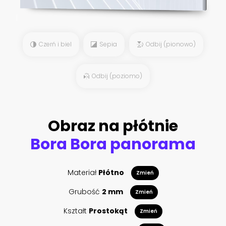
Czerń i biel
Sepia
Odbij (pionowo)
Odbij (poziomo)
Obraz na płótnie
Bora Bora panorama
Materiał
Płótno
Zmień
Grubość
2 mm
Zmień
Kształt
Prostokąt
Zmień