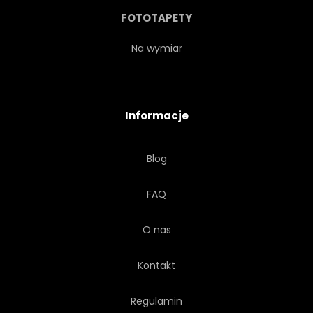
WAKACJE
WIDOK
FOTOTAPETY
WODA
PODRÓŻ
Na wymiar
PANORAMA
PANORAMICZNY
Informacje
DŁOŃ
Blog
FAQ
O nas
Kontakt
Regulamin