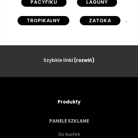
PACYFIKU
LAGUNY
TROPIKALNY
ZATOKA
PIĘKNY
BUNGALOW
WYBRZEŻE
GOL
Szybkie linki
(rozwiń)
EGZOTYCZNY
POLINEZJA FRANCUSKA
Produkty
MIESIĄC MIODOWY
PANELE SZKLANE
SIELANKOWY
WYSPA
Do kuchni