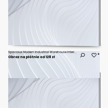
Spacious Modern Industrial Warehouse Interior with Open Floor and Roll-Up Doors for Storage or Commercial Use
Obraz na płótnie od 128 zł