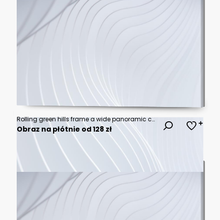
Rolling green hills frame a wide panoramic coastal view meeting the expansive blue ocean under a dramatically cloudy sky
Obraz na płótnie od 128 zł