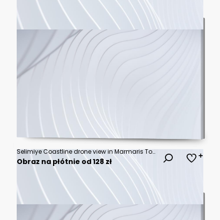
Selimiye Coastline drone view in Marmaris Town of Turkey
Obraz na płótnie od 128 zł