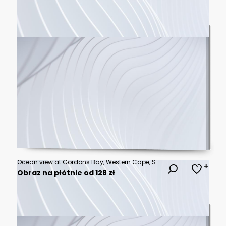
Ocean view at Gordons Bay, Western Cape, South Africa, Africa
Obraz na płótnie od 128 zł