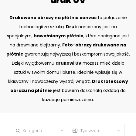
druk UV
Drukowane obrazy na płótnie canvas
to połączenie
technologii ze sztuką.
Druk
nanoszony jest na
specjalnym,
bawełnianym płótnie
, które naciągane jest
na drewniane blejtramy.
Foto-obrazy drukowane na
płótnie
gwarantują najwyższą i bezkompromisową jakość.
Dzięki wyjątkowemu
drukowi UV
możesz mieć dzieło
sztuki w swoim domu i biurze. Idealnie wpisuje się w
klasyczny i nowoczesny wystrój wnętrz.
Druk lateksowy
obrazu na płótnie
jest bowiem doskonałą ozdobą do
każdego pomieszczenia.
Kategoria
Typ wzoru