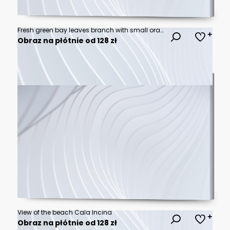
Fresh green bay leaves branch with small orange berries isolated on a clean surface perfect for culinary herbs and spice design elements for cooking and organic food packaging projects
Obraz na płótnie od 128 zł
View of the beach Cala Incina
Obraz na płótnie od 128 zł