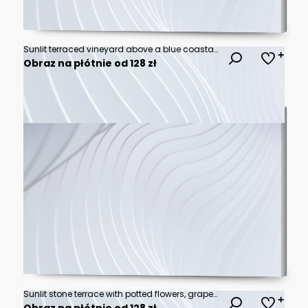
Sunlit terraced vineyard above a blue coastal bay with grape clusters, stone path, and mountains, ideal for wine tourism, agriculture, and Mediterranean travel marketing.
Obraz na płótnie od 128 zł
Sunlit stone terrace with potted flowers, grapevines, and coastal mountains above a calm sea, ideal for Mediterranean travel and wine tourism promotions.
Obraz na płótnie od 128 zł