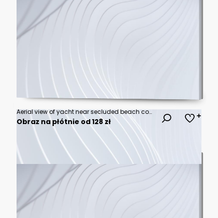
Aerial view of yacht near secluded beach cove with turquoise water. Rugged cliffs surround pristine sand and clear blue ocean waves. Nature escape, boat trip, summer vacation.
Obraz na płótnie od 128 zł