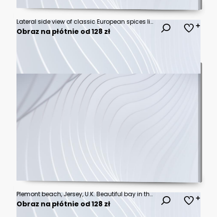
Lateral side view of classic European spices like thyme, rosemary, and bay leaves, isolated on a white background, showcasing their natural colors and textures in a fresh, clean shot.
Obraz na płótnie od 128 zł
Plemont beach, Jersey, U.K. Beautiful bay in the Summer.
Obraz na płótnie od 128 zł