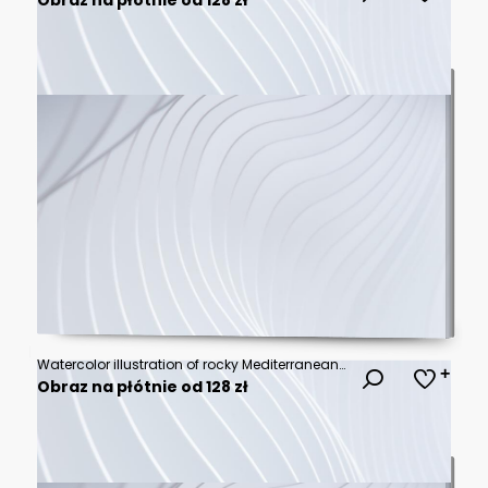
Watercolor illustration of rocky Mediterranean shore. Clear shallow water and deep blue sea. Summer vacation landscape
Obraz na płótnie od 128 zł