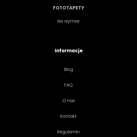
TAJLANDIA
TOURISMUS
FOTOTAPETY
SPOKOJNY
PODRÓŻ
Na wymiar
WYCIECZKA
TROPIKÓW
Informacje
TROPIKALNY
TURKUS
Blog
WAKACJE
WIDOK
FAQ
WODA
O nas
Kontakt
Regulamin