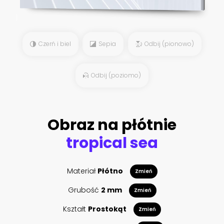
Czerń i biel
Sepia
Odbij (pionowo)
Odbij (poziomo)
Obraz na płótnie
tropical sea
Materiał
Płótno
Zmień
Grubość
2 mm
Zmień
Kształt
Prostokąt
Zmień