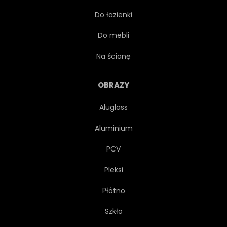
Do łazienki
RAJ
REKREACJA
Do mebli
RAFA
RELAKS
Na ścianę
OŚRODKI
OPOKA
OBRAZY
Aluglass
PIASEK
KRAJOBRAZ
Aluminium
MORZE
POGODA
PCV
Pleksi
BRZEG
NIEBO
LATO
Płótno
WESOŁY
OGON
Szkło