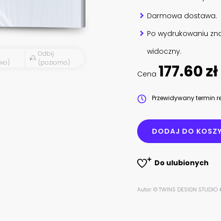
Darmowa dostawa.
Po wydrukowaniu zna
widoczny.
Odbij
wo)
(poziomo)
177.60 zł
Cena
Przewidywany termin re
DODAJ DO KOSZ
Do ulubionych
Autor: © TWINS DESIGN STUDIO