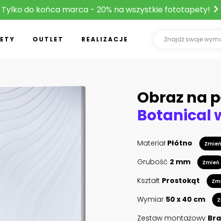
Tylko do końca marca - 20% na wszystkie fototapety!
ETY
OUTLET
REALIZACJE
Obraz na p
Materiał
Płótno
Zmie
Grubość
2 mm
Zmień
Kształt
Prostokąt
Zm
Wymiar
50 x 40 cm
Z
Zestaw montażowy
Bra