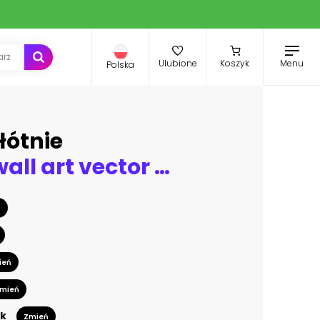
Menu
Ulubione
Koszyk
Polska
łótnie
Botanical wall art vector set. Tropical Foliage line art drawing with abstract shape. Abstract Plant Art design for print, cover, wallpaper, Minimal and natural wall art. Vector illustration.
ń
ień
mień
k
Zmień