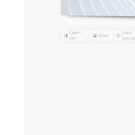
Czerń i
Odbij
Sepia
biel
(piono