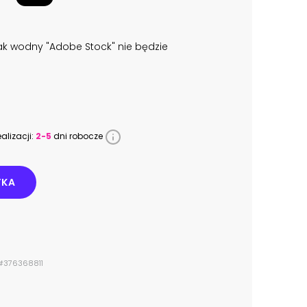
k wodny "Adobe Stock" nie będzie
alizacji:
2-5
dni robocze
YKA
 #376368811