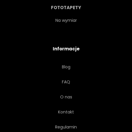
ELEKTRYCZNY
FOTOTAPETY
SZEŚĆDZIESIĄTYCH
Na wymiar
ELEKTRYCZNE
NIEAKTUALNE
Informacje
KOMUNIKACJA
ROZRYWKI
Blog
TECHNOLOGIA
STARODAWNY
FAQ
MEDIA
TŁO
FILM
O nas
KONCEPCJA
ILUSTRACJA
Kontakt
SYMBOL
PROJEKTOWAĆ
Regulamin