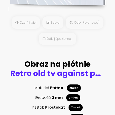
Czerń i biel
Sepia
Odbij (pionowo)
Odbij (poziomo)
Obraz na płótnie
Retro old tv against pastel green color background. 3d illustration
Materiał
Płótno
Zmień
Grubość
2 mm
Zmień
Kształt
Prostokąt
Zmień