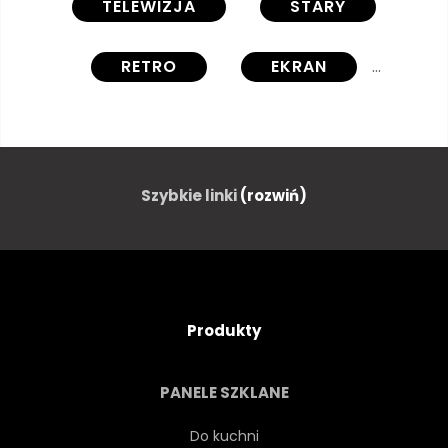
TELEWIZJA
STARY
RETRO
EKRAN
PIĘĆDZIESIĄTYCH
PUSTE
NATURA
TRANSPARENT
Szybkie linki
(rozwiń)
SZABLON
STÓŁ
KLASYK
STAROMODNY
Produkty
WYŚWIETLAĆ
PRZEDNI
PANELE SZKLANE
ZIELONY
DREWNO
Do kuchni