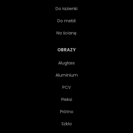
Do łazienki
NOSTALGIA
DOM
Do mebli
ROZMYCIE
KANAŁ
Na ścianę
PROGRAM
ANALOGOWYCH
OBRAZY
Aluglass
PROGRAM
TRÓJWYMIAROWY
Aluminium
REKLAMA
NOWOŚCI
PCV
Pleksi
URZĄDZENIE
ELEKTRONICZNY
Płótno
SYGNAŁ
SPRZĘT
Szkło