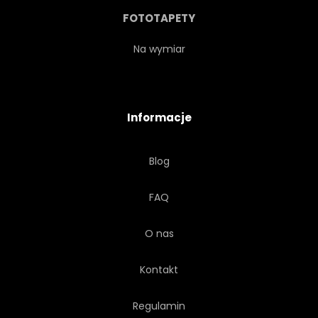
RAJ
JASNY
RETRO
FOTOTAPETY
KOSZULA
KSZTAŁT
Na wymiar
LIŚCI
VINTAGE
Informacje
PLAKAT
MARZENIE
Blog
WIELOKOLOROWE
WAKACJE
FAQ
GOA
MODA
ZŁOTO
O nas
SZMARAGD
Kontakt
Regulamin