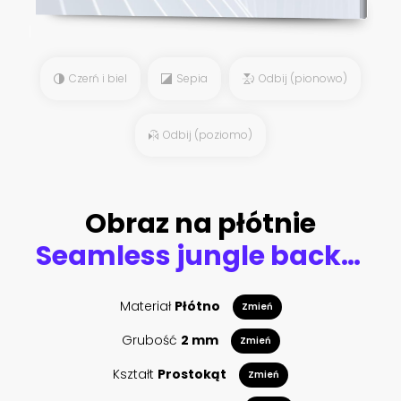
Czerń i biel
Sepia
Odbij (pionowo)
Odbij (poziomo)
Obraz na płótnie
Seamless jungle background
Materiał
Płótno
Zmień
Grubość
2 mm
Zmień
Kształt
Prostokąt
Zmień