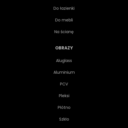
Do łazienki
EGZOTYCZNY
BEZSZWOWE
Do mebli
KWIATOWY
OZDOBA
Na ścianę
WAKACJE
TKANINA
OBRAZY
Aluglass
DŻUNGLA
GRANICA
Aluminium
SYLWETKA
ZIELONY
PCV
Pleksi
LIŚĆ
PODRÓŻ
Płótno
PEJZAŻ
RYSUNEK
Szkło