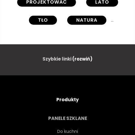
PROJEKTOWAĆ
LATO
TŁO
NATURA
WEKTOR
DŁOŃ
WZÓR
TEKSTURA
Szybkie linki
(rozwiń)
SZTUKA
TROPIKALNY
STRESZCZENIE
LIŚĆ
Produkty
HAWAJE
TROPIKÓW
PANELE SZKLANE
TAPETA
ROŚLINA
Do kuchni