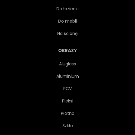
Do łazienki
STYL
DRZEWA
Do mebli
AZJATYCKI
JAPOŃSKI
Na ścianę
GRANICA
WZÓR
OBRAZY
Aluglass
SZABLON
JAPONIA
Aluminium
NIEBIESKI
KWIATOWY
PCV
Pleksi
WEKTOR
TŁO
KWIAT
Płótno
VINTAGE
AKWARELA
Szkło