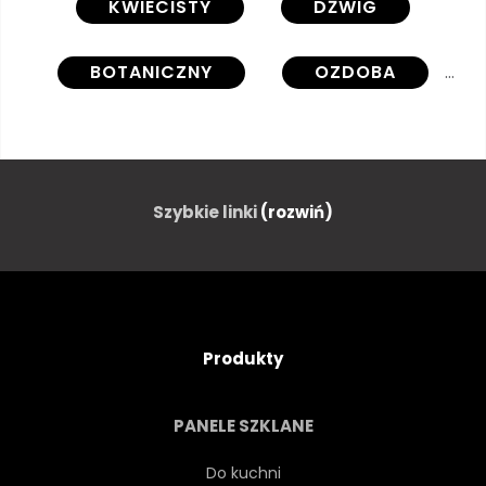
KWIECISTY
DŹWIG
BOTANICZNY
OZDOBA
RETRO
CHIŃSKI
OGRÓD
BIAŁY
MODA
Szybkie linki
(rozwiń)
GRAFICZNY
RYSUNEK
DŻUNGLA
WYSTRÓJ
Produkty
TRADYCYJNYCH
LIŚĆ
PANELE SZKLANE
ROŚLINA
BEZSZWOWE
Do kuchni