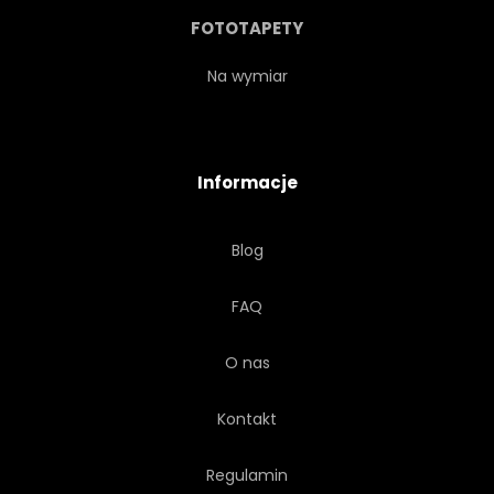
PROJEKTOWAĆ
ORNAMENT
FOTOTAPETY
INDYJSKI
STRESZCZENIE
Na wymiar
PAISLEY
WŁÓKIENNICZYCH
Informacje
LACES
CZARNY
Blog
SZTUKA
DRUKUJ
FAQ
ILUSTRACJA
OZDOBNY
O nas
TKANINA
MOTYW
Kontakt
PTAK
Regulamin