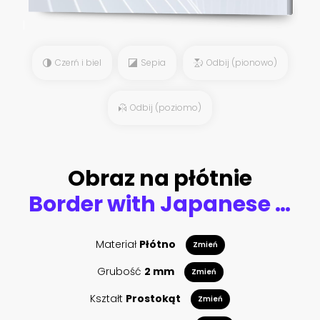
Czerń i biel
Sepia
Odbij (pionowo)
Odbij (poziomo)
Obraz na płótnie
Border with Japanese white cranes. Oriental wallpaper.
Materiał
Płótno
Zmień
Grubość
2 mm
Zmień
Kształt
Prostokąt
Zmień