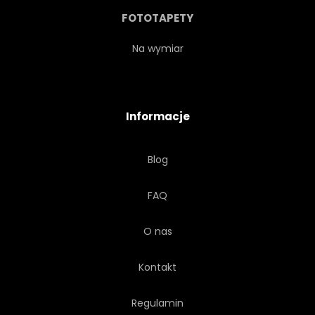
LAS
TRAWA
DRZEWA
FOTOTAPETY
OGRÓD
PEJZAŻ
Na wymiar
BOTANIKA
BOTANICZNY
Informacje
LUKSUS
NATURA
Blog
NATURALNY
SPRĘŻYNA
FAQ
MODNY
PROJEKTOWAĆ
O nas
BOGATY
GAŁĄŹ
Kontakt
GRANICA
Regulamin