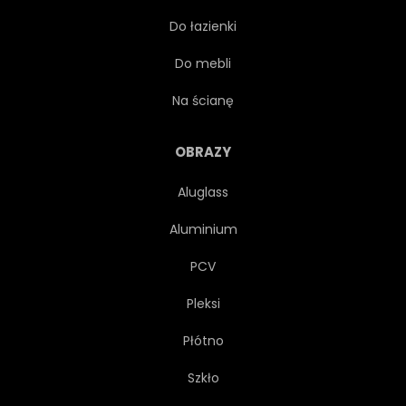
Do łazienki
TRANSPARENT
KARTA
Do mebli
ULOTKA
EGZOTYCZNY
Na ścianę
GRAFICZNY
ZAPROSZENIE
OBRAZY
Aluglass
ZAPROSIĆ
MIEJSCE
Aluminium
POZDROWIENIE
DŻUNGLA
PCV
Pleksi
LINIA
SZTUKA
Płótno
WEKTOR
ILUSTRACJA
Szkło