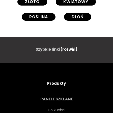
ZŁOTO
KWIATOWY
ROŚLINA
DŁOŃ
TROPIKALNY
LIŚĆ
OKŁADKA
BROSZURY
Szybkie linki
(rozwiń)
PLAKAT
ELEGANCKI
MINIMAL
MINIMALIZM
Produkty
ZŁOTO
CZARNY
PANELE SZKLANE
LATO
RAMA
Do kuchni