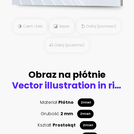
Czerń i biel
Sepia
Odbij (pionowo)
Odbij (poziomo)
Obraz na płótnie
Vector illustration in rich luxury style. White background with golden exotic palm leaves. Shiny gold backdrop for greeting cards, posters, banners and etc.
Materiał
Płótno
Zmień
Grubość
2 mm
Zmień
Kształt
Prostokąt
Zmień