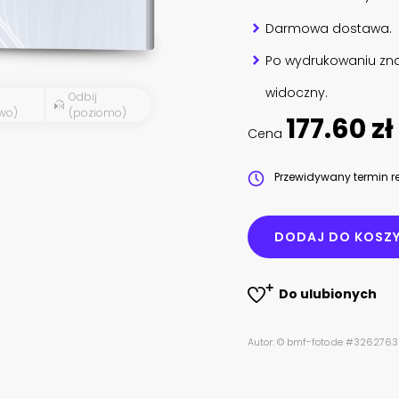
Darmowa dostawa.
Po wydrukowaniu zna
widoczny.
Odbij
wo)
(poziomo)
177.60 zł
Cena
Przewidywany termin re
DODAJ DO KOSZ
Do ulubionych
Autor: © bmf-foto.de #326276