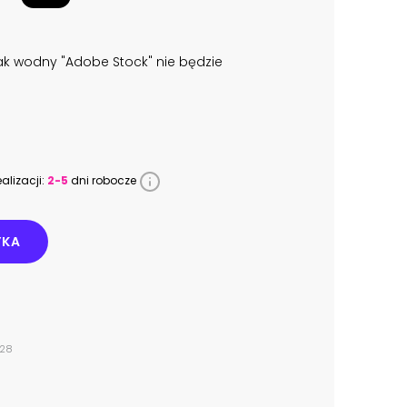
k wodny "Adobe Stock" nie będzie
alizacji:
2-5
dni robocze
YKA
328