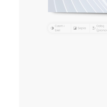
Czerń i
Odbij
Sepia
biel
(piono