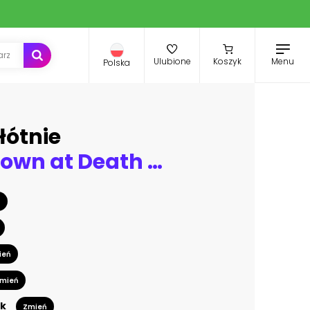
Menu
Ulubione
Koszyk
Polska
łótnie
giant sundown at Death Valley
ń
ień
mień
k
Zmień