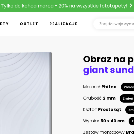
Tylko do końca marca - 20% na wszystkie fototapety!
ETY
OUTLET
REALIZACJE
Obraz na p
Materiał
Płótno
Zmie
Grubość
2 mm
Zmień
Kształt
Prostokąt
Zm
Wymiar
50 x 40 cm
Z
Zestaw montażowy
Bra