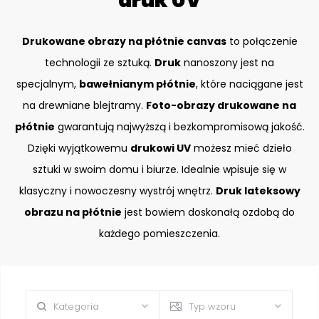
druk UV
Drukowane obrazy na płótnie canvas
to połączenie
technologii ze sztuką.
Druk
nanoszony jest na
specjalnym,
bawełnianym płótnie
, które naciągane jest
na drewniane blejtramy.
Foto-obrazy drukowane na
płótnie
gwarantują najwyższą i bezkompromisową jakość.
Dzięki wyjątkowemu
drukowi UV
możesz mieć dzieło
sztuki w swoim domu i biurze. Idealnie wpisuje się w
klasyczny i nowoczesny wystrój wnętrz.
Druk lateksowy
obrazu na płótnie
jest bowiem doskonałą ozdobą do
każdego pomieszczenia.
Kategoria
Typ wzoru