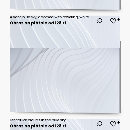
A vast, blue sky, adorned with towering, white cumulus clouds, a symphony of fluffy shapes against the azure canvas, painting a serene and majestic spectacle.
Obraz na płótnie od 128 zł
Lenticular clouds in the blue sky
Obraz na płótnie od 128 zł