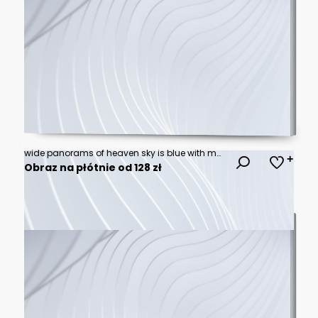
wide panorams of heaven sky is blue with many clouds. clouds are scattered throughout the sky and are of various sizes.
Obraz na płótnie od 128 zł