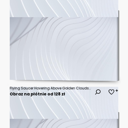
Flying Saucer Hovering Above Golden Clouds at Sunrise Sky
Obraz na płótnie od 128 zł