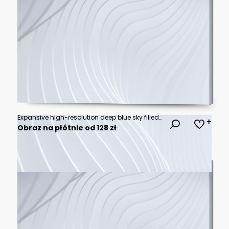
Expansive high-resolution deep blue sky filled with scattered wispy clouds stretching across the immense horizon. Minimal ground element, nature, space, wide
Obraz na płótnie od 128 zł