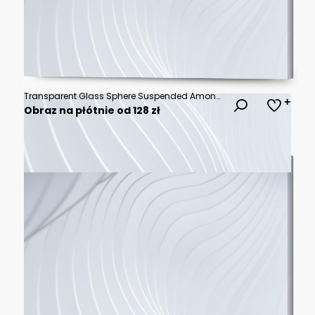
Transparent Glass Sphere Suspended Among Floating Islands Above Sea of Clouds, Reflecting Fantasy Landscapes and Golden Light, Luxury Surreal Concept of Limitless Possibilities
Obraz na płótnie od 128 zł