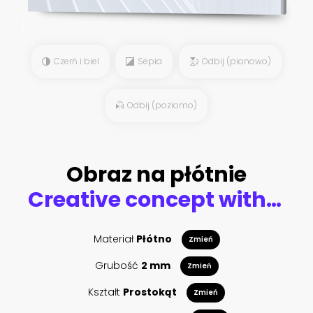
Czerń i biel
Sepia
Odbij (pionowo)
Odbij (poziomo)
Obraz na płótnie
Creative concept with tomato. Red tomato with eyes in cartoon style. 3d rendering illustration.
Materiał
Płótno
Zmień
Grubość
2 mm
Zmień
Kształt
Prostokąt
Zmień