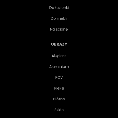
Do łazienki
EPIKUREJCZYK
SZCZĘŚLIWY
Do mebli
ZDROWY
NA BIAŁYM TLE
Na ścianę
SOK
DZIECI
OBRAZY
Aluglass
STYL ŻYCIA
NATURALNY
Aluminium
ORGANICZNY
RÓŻOWY
PCV
Pleksi
ROŚLINA
PLAKAT
Płótno
DRUKUJ
SUROWY
Szkło