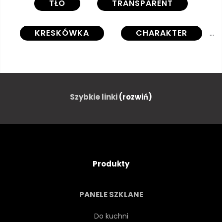
TŁO
TRANSPARENT
KRESKÓWKA
CHARAKTER
GOTOWAĆ
GOTOWANIE
KREATYWNYCH
ŁADNY
Szybkie linki
(rozwiń)
PROJEKTOWAĆ
DIETA
JEŚĆ
OKO
Produkty
ROLNICTWA
JEDZENIE
PANELE SZKLANE
ŚWIEŻY
ZABAWNY
Do kuchni