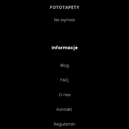
CZERWONY
SEZONOWY
FOTOTAPETY
SMACZNY
WEGANIN
Na wymiar
WARZYWO
WEGETARIAŃSKA
Informacje
WITAMINA
WWW
Blog
FAQ
O nas
Kontakt
Regulamin