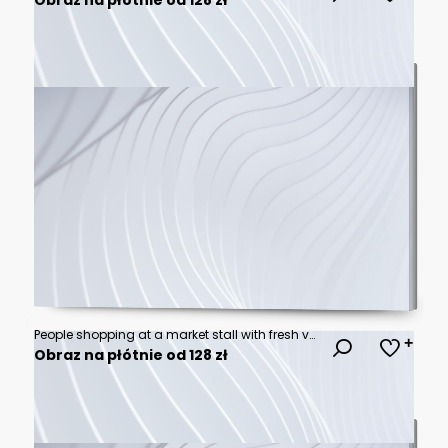
People shopping at a market stall with fresh vegetables and fruits, including tomatoes, carrots, and potatoes, in a bustling outdoor setting.
Obraz na płótnie od 128 zł