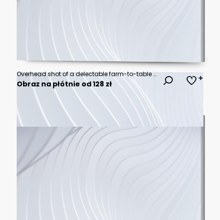
Overhead shot of a delectable farm-to-table vegetable pizza, a gourmet recipe.
Obraz na płótnie od 128 zł