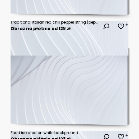
Traditional Italian red chili pepper string (peperoncini) hanging
Obraz na płótnie od 128 zł
Food isolated on white background
Obraz na płótnie od 128 zł