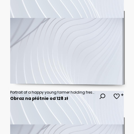
Portrait of a happy young farmer holding fresh vegetables in a basket. On a background of nature The concept of biological, bio products, bio ecology, grown by own hands, vegetarians, salads healthy
Obraz na płótnie od 128 zł