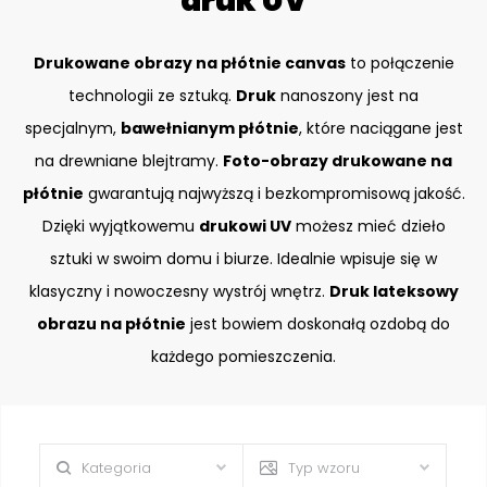
druk UV
Drukowane obrazy na płótnie canvas
to połączenie
technologii ze sztuką.
Druk
nanoszony jest na
specjalnym,
bawełnianym płótnie
, które naciągane jest
na drewniane blejtramy.
Foto-obrazy drukowane na
płótnie
gwarantują najwyższą i bezkompromisową jakość.
Dzięki wyjątkowemu
drukowi UV
możesz mieć dzieło
sztuki w swoim domu i biurze. Idealnie wpisuje się w
klasyczny i nowoczesny wystrój wnętrz.
Druk lateksowy
obrazu na płótnie
jest bowiem doskonałą ozdobą do
każdego pomieszczenia.
Kategoria
Typ wzoru