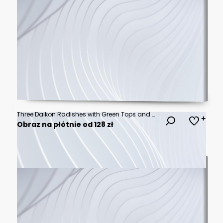
Three Daikon Radishes with Green Tops and Roots on Dark Blue Background root vegetable
Obraz na płótnie od 128 zł