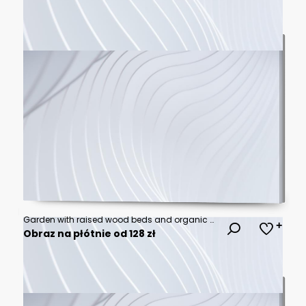
Garden with raised wood beds and organic vegetable plants in a backyard at sunset
Obraz na płótnie od 128 zł