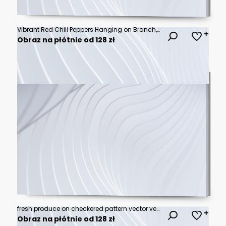
Vibrant Red Chili Peppers Hanging on Branch, Lush Green Leaves, Red Background
Obraz na płótnie od 128 zł
fresh produce on checkered pattern vector vegetables fruits tomato carrot pepper illustration graphic
Obraz na płótnie od 128 zł