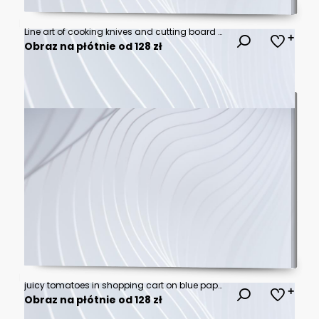
Line art of cooking knives and cutting board with sliced vegetables
Obraz na płótnie od 128 zł
juicy tomatoes in shopping cart on blue paper background. Copy space.Trendy minimal style. Long wide banner
Obraz na płótnie od 128 zł