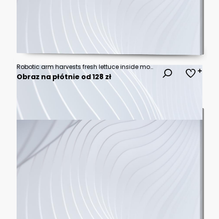
Robotic arm harvests fresh lettuce inside modern greenhouse using automation, artificial intelligence, and precision farming technology.
Obraz na płótnie od 128 zł