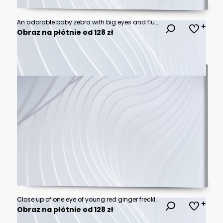
An adorable baby zebra with big eyes and fluffy mane
Obraz na płótnie od 128 zł
Close up of one eye of young red ginger freckled woman with perfect healthy freckled skin, looking at camera. Ophthalmology, Vision care
Obraz na płótnie od 128 zł