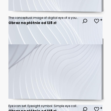
The conceptual image of digital eye of a young man and eoman
Obraz na płótnie od 128 zł
Eye icon set. Eyesight symbol. Simple eye collection.
Obraz na płótnie od 128 zł