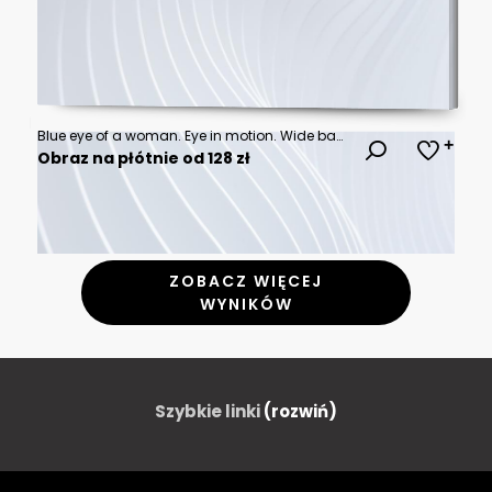
Blue eye of a woman. Eye in motion. Wide banner with a white background.
Obraz na płótnie od 128 zł
ZOBACZ WIĘCEJ
WYNIKÓW
Szybkie linki
(rozwiń)