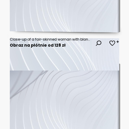
Close-up of a fair-skinned woman with blonde, wavy hair and light eyes
Obraz na płótnie od 128 zł