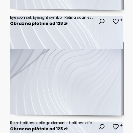
Eye icon set. Eyesight symbol. Retina scan eye icons. Simple eyes collection. Eye silhouette - stock vector.
Obraz na płótnie od 128 zł
Retro halftone collage elements, halftone effect design, eye retro design
Obraz na płótnie od 128 zł