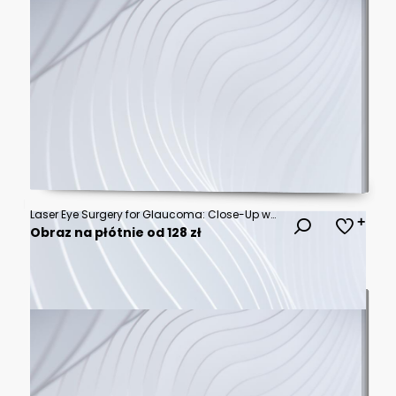
Laser Eye Surgery for Glaucoma: Close-Up woman eye with Reticle Overlay, Perfect for Lasik Procedures
Obraz na płótnie od 128 zł