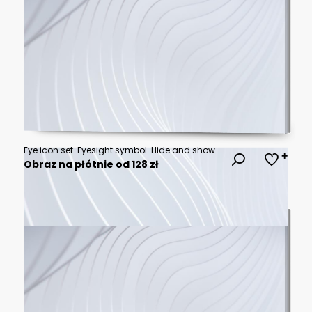
Eye icon set. Eyesight symbol. Hide and show password icons. Eyes open and closed vector icons. See and unsee eye icon set. Eye password hidden view private vector icon
Obraz na płótnie od 128 zł