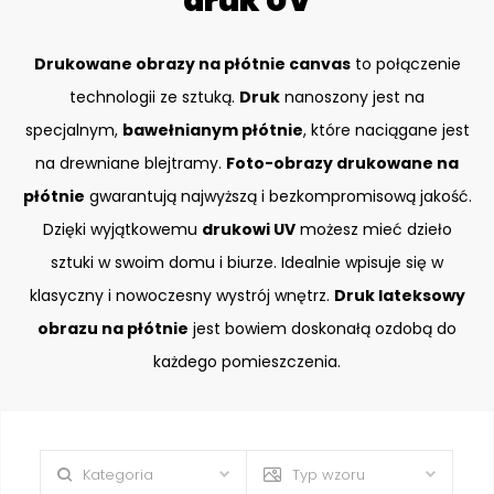
druk UV
Drukowane obrazy na płótnie canvas
to połączenie
technologii ze sztuką.
Druk
nanoszony jest na
specjalnym,
bawełnianym płótnie
, które naciągane jest
na drewniane blejtramy.
Foto-obrazy drukowane na
płótnie
gwarantują najwyższą i bezkompromisową jakość.
Dzięki wyjątkowemu
drukowi UV
możesz mieć dzieło
sztuki w swoim domu i biurze. Idealnie wpisuje się w
klasyczny i nowoczesny wystrój wnętrz.
Druk lateksowy
obrazu na płótnie
jest bowiem doskonałą ozdobą do
każdego pomieszczenia.
Kategoria
Typ wzoru