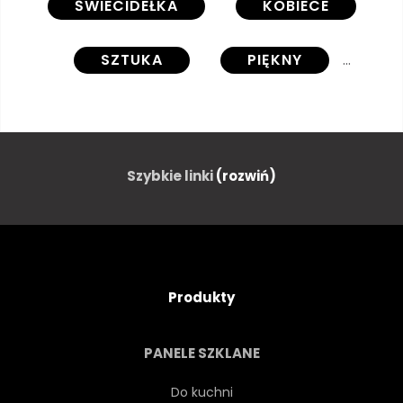
ŚWIECIDEŁKA
KOBIECE
SZTUKA
PIĘKNY
URODA
CZARNY
CIAŁO
JASNY
BLASK
Szybkie linki
(rozwiń)
MC
STRZĘPINA
MACZUGA
KOSMETYK
Produkty
KREATYWNYCH
CIEMNY
PANELE SZKLANE
PROJEKTOWAĆ
RZĘSA
Do kuchni