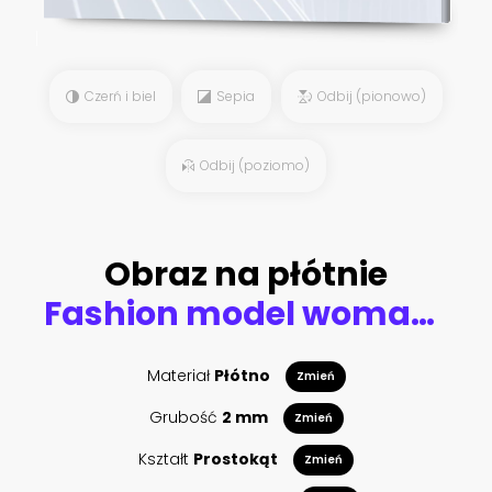
Czerń i biel
Sepia
Odbij (pionowo)
Odbij (poziomo)
Obraz na płótnie
Fashion model woman in bright sparkles and lights posing in studio. Portrait of beautiful sexy woman. Art design glitter glowing make up. Black and white photography
Materiał
Płótno
Zmień
Grubość
2 mm
Zmień
Kształt
Prostokąt
Zmień