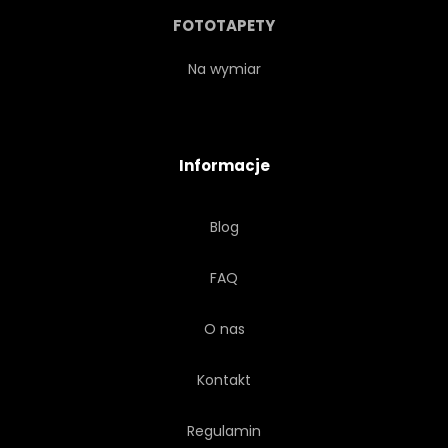
MAKIJAŻ
MODEL
FOTOTAPETY
MONOCHROMATYCZNE
NOC
Na wymiar
FARBA
PARTY
Informacje
PORTRET
PROSZEK
Blog
SEKSOWNY
MIGOTAĆ
FAQ
BŁYSZCZĄCY
SKRZYĆ
O nas
BLICHTR
MODA
Kontakt
BIAŁY
KOBIETA
Regulamin