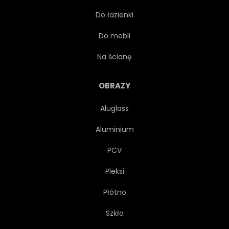
Do łazienki
OKO
FAŁSZYWY
Do mebli
FAŁSZYWY
MODA
Na ścianę
DZIEWCZYNKA
SEKSOWNY
OBRAZY
Aluglass
MIGOT
LŚNIĆ
Aluminium
POŚWIATA
NA BIAŁYM TLE
PCV
Pleksi
ŚWIATŁO
WARGA
Płótno
ROBIĆ
MAKIJAŻ
Szkło