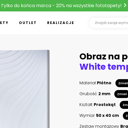
Tylko do końca marca - 20% na wszystkie fototapety!
ETY
OUTLET
REALIZACJE
Obraz na p
White tem
Materiał
Płótno
Zmie
Grubość
2 mm
Zmień
Kształt
Prostokąt
Zm
Wymiar
50 x 40 cm
Z
Zestaw montażowy
Bra