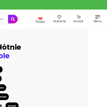
Menu
Ulubione
Koszyk
Polska
łótnie
ple
ń
ień
mień
k
Zmień