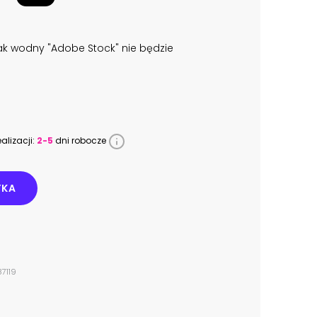
k wodny "Adobe Stock" nie będzie
alizacji:
2-5
dni robocze
YKA
7119