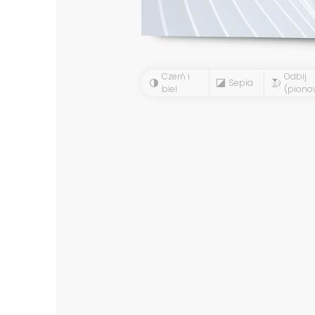
Czerń i
Odbij
Sepia
biel
(piono