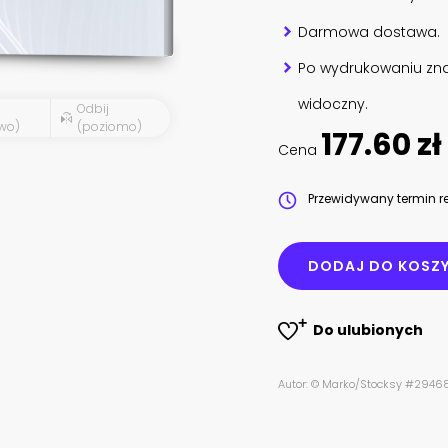
Darmowa dostawa.
Po wydrukowaniu zna
widoczny.
Odbij
wo)
(poziomo)
177.60 zł
Cena
Przewidywany termin re
DODAJ DO KOSZ
Do ulubionych
Autor: © Marko/Stocksy #29468