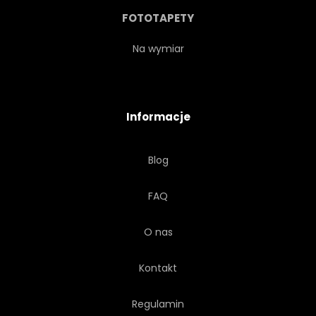
KOLOR
PROSTY
FOTOTAPETY
NOWOCZESNY
TAPETA
Na wymiar
NATURALNY
STYL
Informacje
RETRO
OZDOBNY
Blog
PIONOWY
STÓŁ
FAQ
WIDOK
DOM
PUSTE
O nas
Kontakt
Regulamin