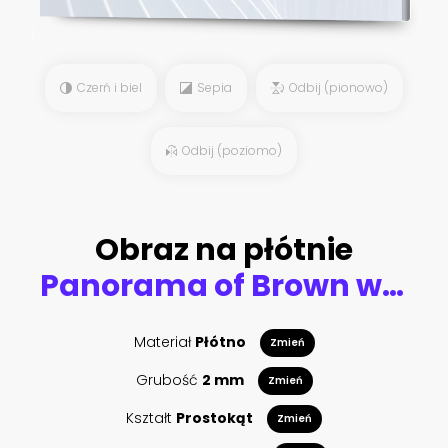
Czerń i biel
Sepia
Odbij (pionowo)
Odbij (poziomo)
Obraz na płótnie
Panorama of Brown wood fence texture and background
Materiał
Płótno
Zmień
Grubość
2 mm
Zmień
Kształt
Prostokąt
Zmień