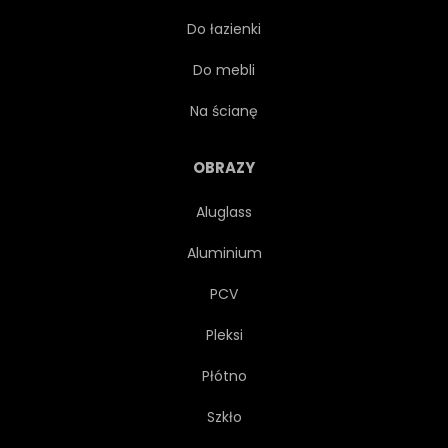
Do łazienki
TWARDEGO
PROJEKTOWAĆ
Do mebli
STRESZCZENIE
STODOŁA
Na ścianę
BIAŁY
CIEMNY
DOM
OBRAZY
Aluglass
POZIOMY
STARODAWNY
Aluminium
TEKSTUROWANEJ
STRUKTURA
PCV
Pleksi
ZIARNO
NA BIAŁYM TLE
Płótno
PIĘKNY
NIEBIESKI
Szkło