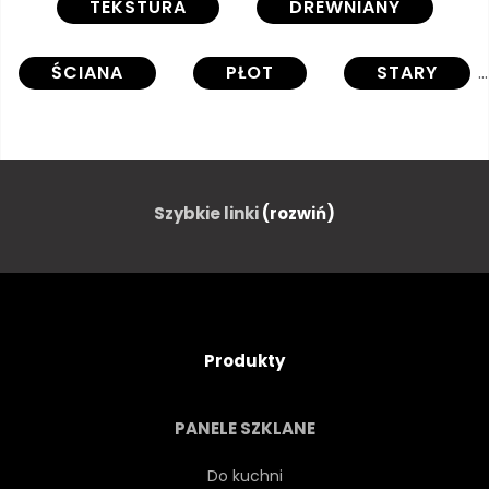
TEKSTURA
DREWNIANY
ŚCIANA
PŁOT
STARY
OSZALOWAĆ
NATURA
BRĄZOWY
WZÓR
Szybkie linki
(rozwiń)
VINTAGE
DREWNO
PIĘTRO
DESKA
Produkty
GRUNGE
PANEL
PANELE SZKLANE
POWIERZCHNIA
MATERIAŁ
Do kuchni