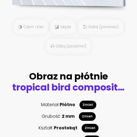
Czerń i biel
Sepia
Odbij (pionowo)
Odbij (poziomo)
Obraz na płótnie
tropical bird composition
Materiał
Płótno
Zmień
Grubość
2 mm
Zmień
Kształt
Prostokąt
Zmień