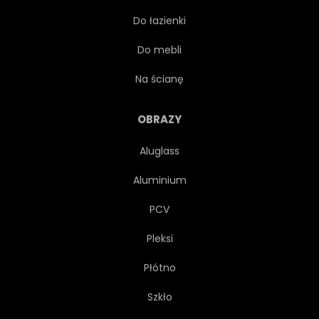
Do łazienki
EGZOTYCZNY
DŁOŃ
Do mebli
DŻUNGLA
IKONA
Na ścianę
RAJ
NATURA
OBRAZY
Aluglass
TROPIKÓW
SZTUKA
Aluminium
RYSUNEK
ROŚLINA
PCV
Pleksi
ELEMENT
KARAIBY
Płótno
MADAGASKAR
OZDOBA
Szkło