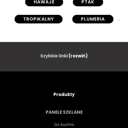
HAWAJE
PTAK
TROPIKALNY
PLUMERIA
STORCZYK
KWIAT
WEKTOR
HIBISCUS
Szybkie linki
(rozwiń)
ZESTAW
NA BIAŁYM TLE
MONSTERA
ILUSTRACJA
Produkty
KWIATOWY
OZDOBNY
PANELE SZKLANE
PROJEKTOWAĆ
ZBIORY
Do kuchni