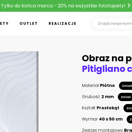
Tylko do końca marca - 20% na wszystkie fototapety!
ETY
OUTLET
REALIZACJE
Obraz na p
Pitigliano c
Materiał
Płótno
Zmie
Grubość
2 mm
Zmień
Kształt
Prostokąt
Zm
Wymiar
40 x 50 cm
Z
Zestaw montażowy
Bra