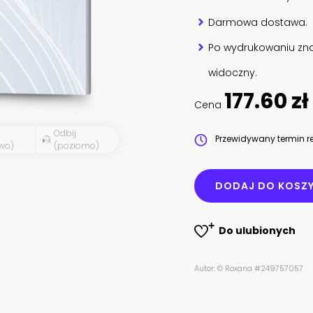
Darmowa dostawa.
Po wydrukowaniu zna
widoczny.
177.60 zł
Cena
Odbij
Przewidywany termin re
wo)
(poziomo)
DODAJ DO KOSZ
Do ulubionych
Autor: © Roxana #249757057