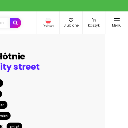
Menu
Ulubione
Koszyk
Polska
łótnie
ity street
ń
ień
mień
k
Zmień