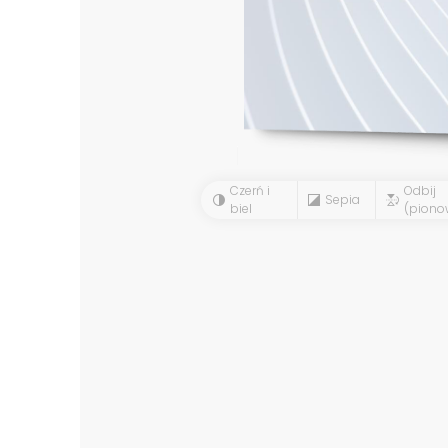
Czerń i
Odbij
Sepia
biel
(piono