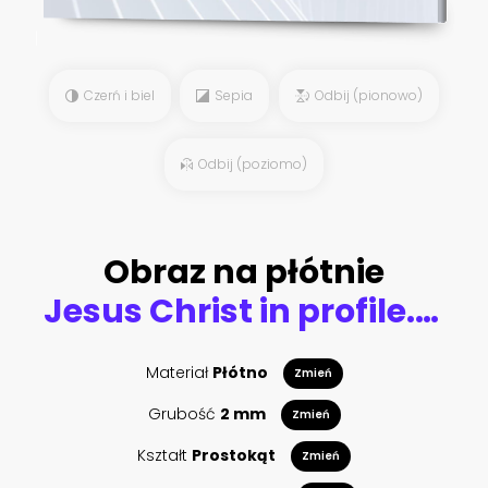
Czerń i biel
Sepia
Odbij (pionowo)
Odbij (poziomo)
Obraz na płótnie
Jesus Christ in profile. An ancient statue. Religion, faith, death, suffering, immortality, God concept.
Materiał
Płótno
Zmień
Grubość
2 mm
Zmień
Kształt
Prostokąt
Zmień