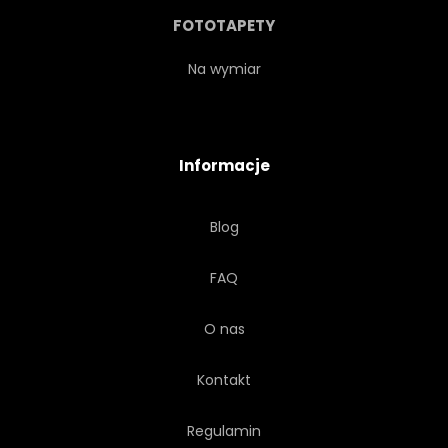
STATUA
KAMIEŃ
FOTOTAPETY
SYMBOL
GROBOWIEC
Na wymiar
VINTAGE
CMENTARZ
Informacje
GRUNGE
NIEBO
Blog
JEZUS CHRYSTUS
MARMUR
FAQ
PRAY
MODLITWA
O nas
SMUTNY
ŚWIĘCI
Kontakt
ŚWIĘTY MIKOŁAJ
Regulamin