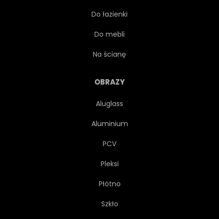
Do łazienki
TWARZ
WIARA
Do mebli
BOŻEK
SZARY
Na ścianę
ŚWIĘTY
NADZIEJA
OBRAZY
Aluglass
ŻYCIE
MIŁOŚĆ
Aluminium
STARY
RELIGIA
PCV
Pleksi
RELIGIJNY
RETRO
Płótno
RZEŻBA
ZNAK
Szkło