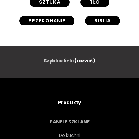
SZTUKA
TŁO
PRZEKONANIE
BIBLIA
KATOLICKI
JEZUS CHRYSTUS
CHRZEŚCIJAŃSKI
Szybkie linki
(rozwiń)
CHRZEŚCIJAŃSTWO
BOŻE NARODZENIE
KOŚCIÓŁ
Produkty
KRUCYFIKS
CIEMNY
PANELE SZKLANE
ŚMIERĆ
WIELKANOC
Do kuchni