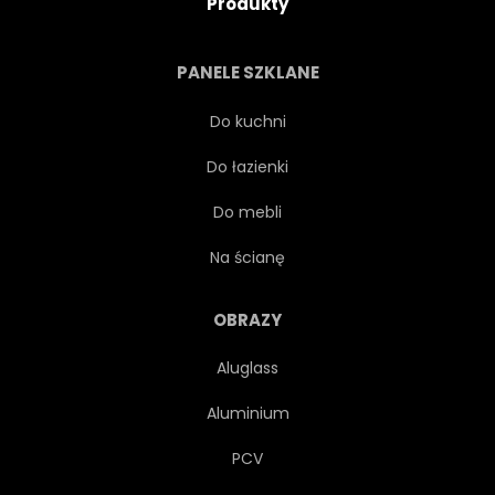
Produkty
DŻUNGLA
LIŚĆ
PANELE SZKLANE
OGRÓD
ZIELEŃ
Do kuchni
Do łazienki
BOTANIKA
NATURALNY
Do mebli
TROPIKALNY
FLORA
Na ścianę
ZABAWNY
OZDOBNY
OBRAZY
Aluglass
SŁOŃCE
LATO
Aluminium
PRZYGODA
ŚWIEŻY
PCV