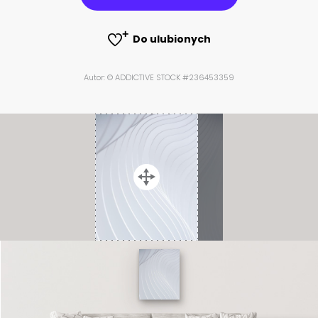
Do ulubionych
Autor: © ADDICTIVE STOCK #236453359