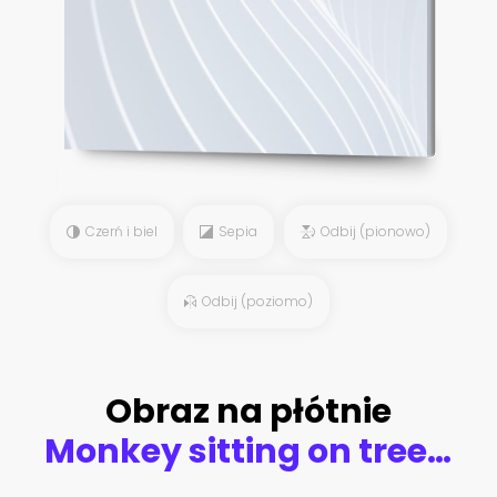
Czerń i biel
Sepia
Odbij (pionowo)
Odbij (poziomo)
Obraz na płótnie
Monkey sitting on tree branch