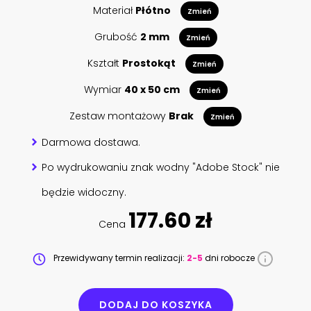
Materiał
Płótno
Zmień
Grubość
2 mm
Zmień
Kształt
Prostokąt
Zmień
Wymiar
40 x 50 cm
Zmień
Zestaw montażowy
Brak
Zmień
Darmowa dostawa.
Po wydrukowaniu znak wodny "Adobe Stock" nie
będzie widoczny.
177.60 zł
Cena
Przewidywany termin realizacji:
2-5
dni robocze
DODAJ DO KOSZYKA