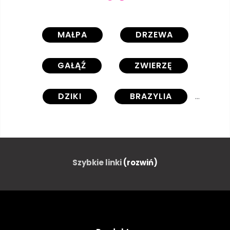
MAŁPA
DRZEWA
GAŁĄŹ
ZWIERZĘ
DZIKI
BRAZYLIA
DREWNO
GAŁĄZKA
LIŚCI
ZIELONY
Szybkie linki
(rozwiń)
SIEDZĄCY
ROŚLINA
NATURA
EGZOTYCZNY