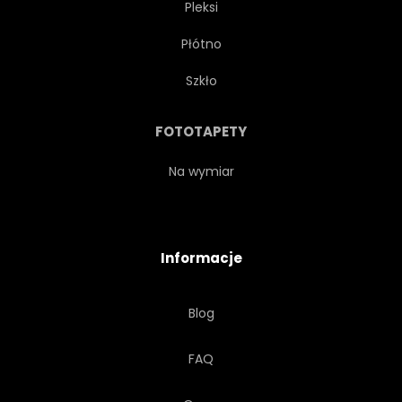
Pleksi
TOURISMUS
WYCIECZKA
Płótno
PODRÓŻ
ORGANICZNY
Szkło
ZIOŁO
PARK
FOTOTAPETY
TEKSTURA
DZIEŃ
Na wymiar
AUSSENAUFNAHME
Informacje
Blog
FAQ