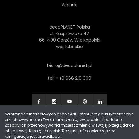
Warunki
decoPLANET Polska
ul. Kasprowicza 47
66-400 Gorzów Wielkopolski
woj. lubuskie
biuro@decoplanet.pl
tel:
+48 666 210 999
Na stronach internetowych decoPLANET stosujemy pliki tymczasowe
przechowywane na Twoim urządzeniu, tzw. cookies i podobne.
Made with
by Progres Media & decoPLANET
Zasady ich przechowywania możesz zmienić w swojej przeglądarce
internetowej. Klikając przycisk "Rozumiem" potwierdzasz, że
konfiguracja jest prawidłowa.