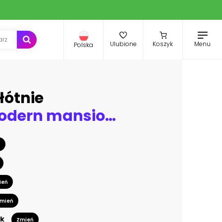
Menu
Ulubione
Koszyk
Polska
łótnie
Upscale modern mansion with pool
ń
ień
mień
k
Zmień