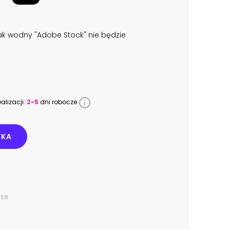
k wodny "Adobe Stock" nie będzie
alizacji:
2-5
dni robocze
YKA
258