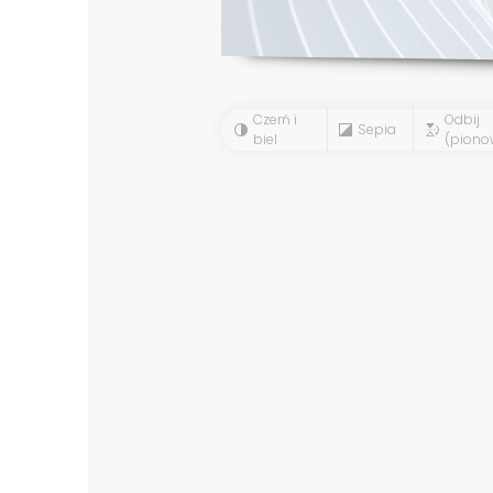
Czerń i
Odbij
Sepia
biel
(piono