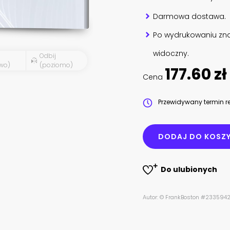
Darmowa dostawa.
Po wydrukowaniu zna
widoczny.
Odbij
wo)
(poziomo)
177.60 zł
Cena
Przewidywany termin re
DODAJ DO KOSZ
Do ulubionych
Autor: © FrankBoston #233594