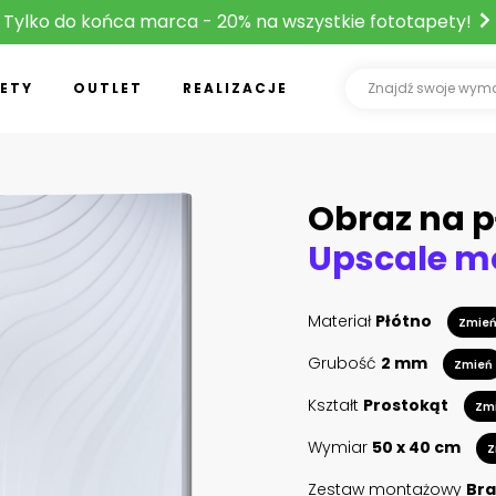
Tylko do końca marca - 20% na wszystkie fototapety!
ETY
OUTLET
REALIZACJE
Obraz na p
Materiał
Płótno
Zmie
Grubość
2 mm
Zmień
Kształt
Prostokąt
Zm
Wymiar
50 x 40 cm
Z
Zestaw montażowy
Bra