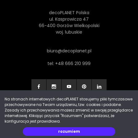
decoPLANET Polska
ul. Kasprowicza 47
66-400 Gorzów Wielkopolski
woj. lubuskie
biuro@decoplanet.pl
tel:
+48 666 210 999
Na stronach internetowych decoPLANET stosujemy pliki tymczasowe
przechowywane na Twoim urządzeniu, tzw. cookies i podobne.
Made with
by Progres Media & decoPLANET
Zasady ich przechowywania możesz zmienić w swojej przeglądarce
internetowej. Klikając przycisk "Rozumiem" potwierdzasz, że
konfiguracja jest prawidłowa.
rozumiem