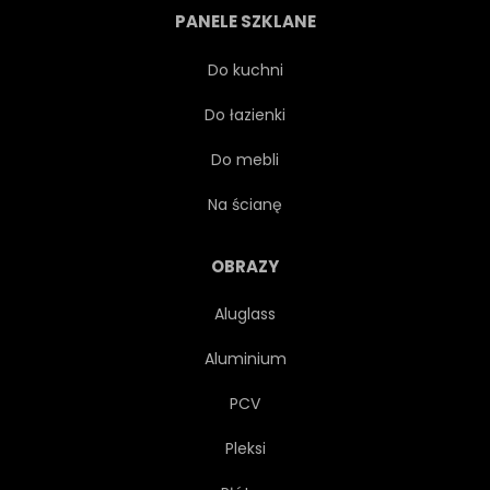
PANELE SZKLANE
SZTUKA
ROGACZ
Do kuchni
Do łazienki
WIELOKĄT
SYMBOL
Do mebli
BOŻE NARODZENIE
ROGI
Na ścianę
NATURA
DZIKI
OBRAZY
Aluglass
ORIGAMI
ZNAK
Aluminium
SYLWETKA
DZIKOŚĆ
PCV
Pleksi
POLIGONALNY
OZDOBA