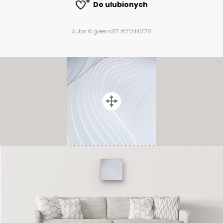
Do ulubionych
Autor: © greens87 #212440178