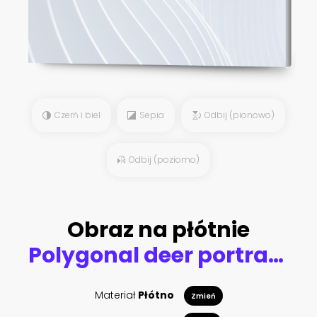
Czerń i biel
Sepia
Odbij (pionowo)
Odbij (poziomo)
Obraz na płótnie
Polygonal deer portrait. Geometric animal illustration. Reindeer poster. Scandinavian style. Vector print.
Materiał
Płótno
Zmień