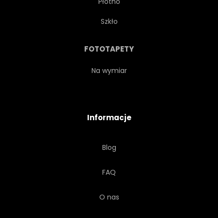
Płótno
NOWOCZESNY
NISKI
Szkło
TŁO
LINIA
HIPSTER
FOTOTAPETY
ROGI
SKANDYNAWIA
Na wymiar
MODNY
STYL
Informacje
GEOMETRIA
BIAŁY
Blog
GODŁO
SCANDINAVIAN
FAQ
SSAK
PÓŁNOC
O nas
NORDIC