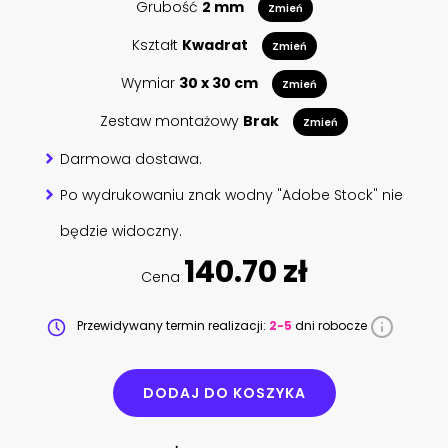
Grubość
2 mm
Zmień
Kształt
Kwadrat
Zmień
Wymiar
30 x 30 cm
Zmień
Zestaw montażowy
Brak
Zmień
Darmowa dostawa.
Po wydrukowaniu znak wodny "Adobe Stock" nie
będzie widoczny.
140.70 zł
Cena
Przewidywany termin realizacji:
2-5
dni robocze
DODAJ DO KOSZYKA