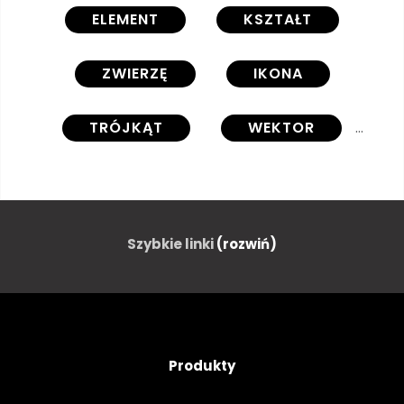
ELEMENT
KSZTAŁT
ZWIERZĘ
IKONA
TRÓJKĄT
WEKTOR
STRESZCZENIE
ILUSTRACJA
GEOMETRYCZNEJ
PŁOWEJ
Szybkie linki
(rozwiń)
PROJEKTOWAĆ
RENIFER
ŁOPATA
KREATYWNYCH
Produkty
KARTA
NA BIAŁYM TLE