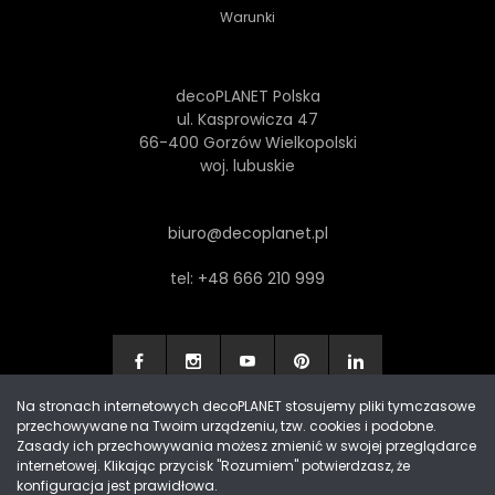
Warunki
decoPLANET Polska
ul. Kasprowicza 47
66-400 Gorzów Wielkopolski
woj. lubuskie
biuro@decoplanet.pl
tel:
+48 666 210 999
Na stronach internetowych decoPLANET stosujemy pliki tymczasowe
przechowywane na Twoim urządzeniu, tzw. cookies i podobne.
Made with
by Progres Media & decoPLANET
Zasady ich przechowywania możesz zmienić w swojej przeglądarce
internetowej. Klikając przycisk "Rozumiem" potwierdzasz, że
konfiguracja jest prawidłowa.