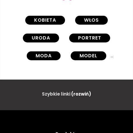
KOBIETA
WŁOS
URODA
PORTRET
MODA
MODEL
TWARZ
MŁODY
MAKIJAŻ
OKO
Szybkie linki
(rozwiń)
SEKSOWNY
UCZESANIE
DŁUGO
MAKIJAŻ