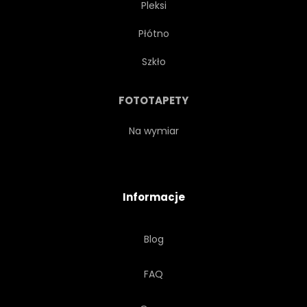
Pleksi
ZARYS
NATURALNY
Płótno
LINIOWEJ
WEKTOR
Szkło
KARTA
KOBIECE
FOTOTAPETY
KSZTAŁT
GAŁKA OCZNA
Na wymiar
DAMA
IKONA
Informacje
ILUSTRACJA
BREW
Blog
W GÓRĘ
DZIEWCZYNKA
FAQ