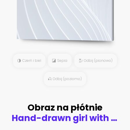
Czerń i biel
Sepia
Odbij (pionowo)
Odbij (poziomo)
Obraz na płótnie
Hand-drawn girl with silky hair and luxurious eye with perfectly shaped eyebrows and full lashes. Idea for business visit card, typography vector. Perfect salon look.