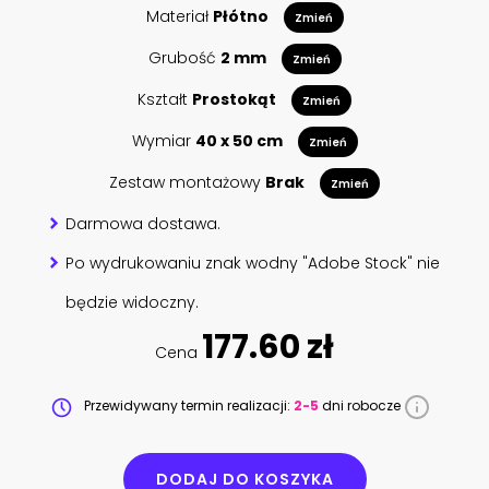
Materiał
Płótno
Zmień
Grubość
2 mm
Zmień
Kształt
Prostokąt
Zmień
Wymiar
40 x 50 cm
Zmień
Zestaw montażowy
Brak
Zmień
Darmowa dostawa.
Po wydrukowaniu znak wodny "Adobe Stock" nie
będzie widoczny.
177.60 zł
Cena
Przewidywany termin realizacji:
2-5
dni robocze
DODAJ DO KOSZYKA