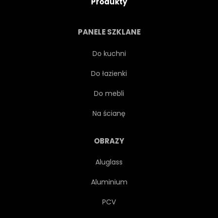
Produkty
BRUNETKA
CZARNY
PANELE SZKLANE
BIAŁY
ZAKRĘCONY
Do kuchni
Do łazienki
WARGA
STYL
1
Do mebli
ŁADNY
STUDIO
Na ścianę
CZERWONY
SKÓRA
OBRAZY
Aluglass
OKO
ZBLIŻENIE
Aluminium
NA BIAŁYM TLE
TWARZY
PCV