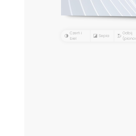
Czerń i
Odbij
Sepia
biel
(piono