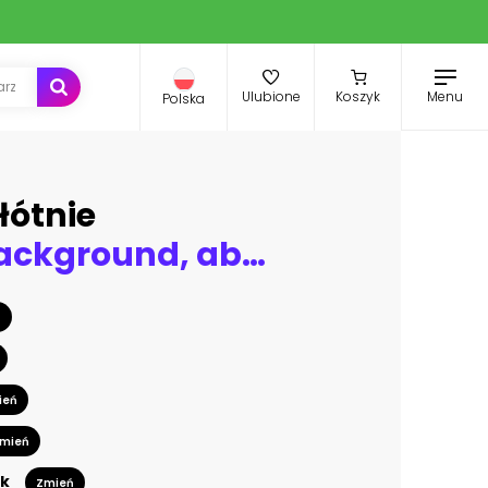
Menu
Ulubione
Koszyk
Polska
łótnie
Gold line background, abstract artistic of geometric background
ń
ień
mień
k
Zmień