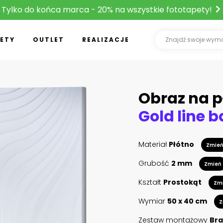
Tylko do końca marca - 20% na wszystkie fototapety!
ETY
OUTLET
REALIZACJE
Obraz na p
Materiał
Płótno
Zmie
Grubość
2 mm
Zmień
Kształt
Prostokąt
Zm
Wymiar
50 x 40 cm
Z
Zestaw montażowy
Bra