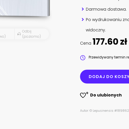
Darmowa dostawa.
Po wydrukowaniu zna
widoczny.
Odbij
wo)
(poziomo)
177.60 zł
Cena
Przewidywany termin re
DODAJ DO KOSZ
Do ulubionych
Autor: © Lepusinensis #18986