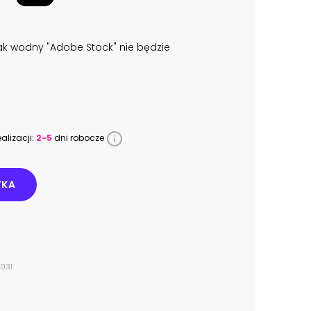
k wodny "Adobe Stock" nie będzie
alizacji:
2-5
dni robocze
YKA
2031