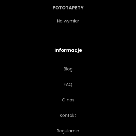
PAPIER
TAPETA
FOTOTAPETY
STARY
PIĆ
DANIE
Na wymiar
GOTOWANIE
Informacje
KIELISZEK DO WINA
CZARA
Blog
WINNICA
RETRO
FAQ
SZKIC
TŁO
O nas
Kontakt
Regulamin