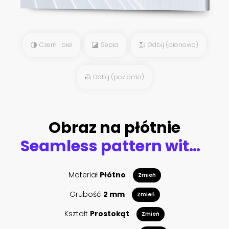
Czerń i biel
Sepia
Odbij (pionowo)
Odbij (poziomo)
Obraz na płótnie
Seamless pattern with wine drinking.
Materiał
Płótno
Zmień
Grubość
2 mm
Zmień
Kształt
Prostokąt
Zmień