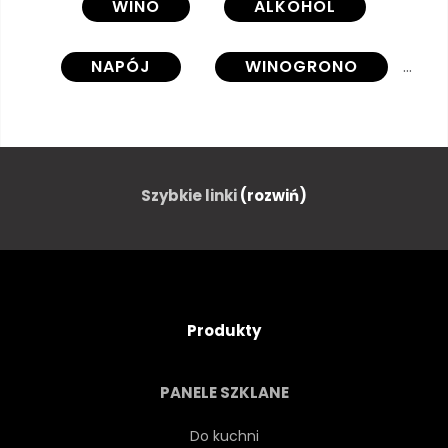
WINO
ALKOHOL
NAPÓJ
WINOGRONO
NAPOJE
BUTELKA
JAGODA
SZKŁO
Szybkie linki
(rozwiń)
PITNEJ
BIAŁY
WEKTOR
CZERWONY
Produkty
LÓD
MIĘTA
PANELE SZKLANE
KORKOCIĄG
CZARNY
Do kuchni