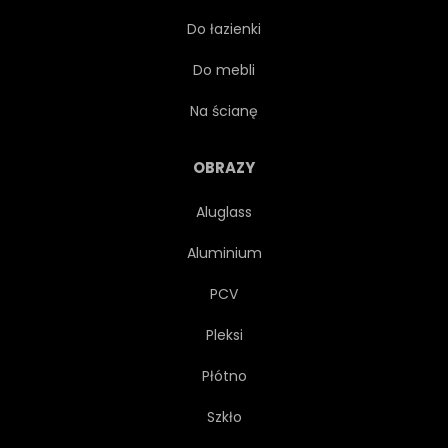
Do łazienki
ILUSTRACJA
SZTUKA
Do mebli
VINTAGE
GRAWEROWANIE
Na ścianę
RĘKA
RYSUNEK
OBRAZY
Aluglass
REKREACJA
RELAKS
Aluminium
BAR
MENU
KUCHNIA
PCV
Pleksi
PROJEKTOWAĆ
KNAJPA
Płótno
TKANINA
WŁÓKIENNICZYCH
Szkło