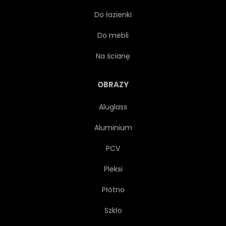
Do łazienki
SZCZĘŚLIWY
STYL
Do mebli
KAWA
KAWIARNIA
Na ścianę
MENU
KNAJPA
OBRAZY
Aluglass
STACJA
SZYLD
TŁO
Aluminium
MŁYN
ZIARNO
PCV
Pleksi
REKLAMA
BAR
Płótno
PIEKARNIA
MOKKA
Szkło