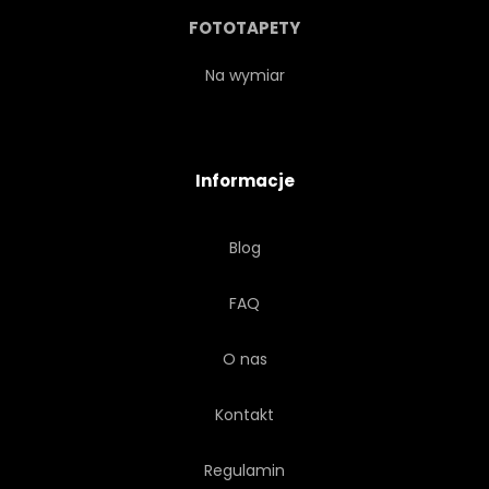
EXPRESSO
MLEKO
FOTOTAPETY
SPIS
FASTFOOD
Na wymiar
NAPIS
RYSUNEK
Informacje
CZARNY
RÓŻNE
Blog
ZESTAW
TRANSPARENT
FAQ
O nas
Kontakt
Regulamin