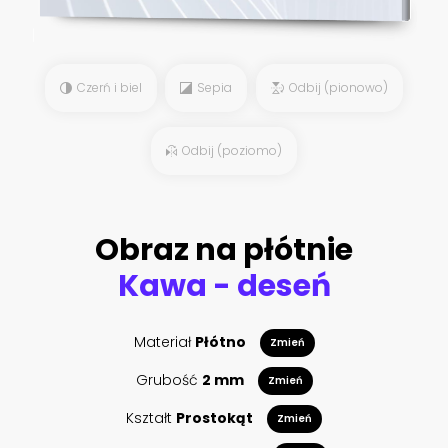
Czerń i biel
Sepia
Odbij (pionowo)
Odbij (poziomo)
Obraz na płótnie
Kawa - deseń
Materiał
Płótno
Zmień
Grubość
2 mm
Zmień
Kształt
Prostokąt
Zmień