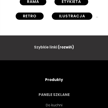
RAMA
ETYKIETA
RETRO
ILUSTRACJA
STRESZCZENIE
WZÓR
KWIATOWY
GRANICA
Szybkie linki
(rozwiń)
OZDOBA
BOŻE NARODZENIE
CZERWONY
MIŁOŚĆ
Produkty
WAKACJE
BIZNES
PANELE SZKLANE
CELEBRACJA
MENU
Do kuchni