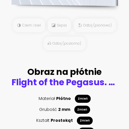
Czerń i biel
Sepia
Odbij (pionowo)
Odbij (poziomo)
Obraz na płótnie
Flight of the Pegasus. Majestic Pegasus horse flying high above the clouds and snow peaked mountains. 3d rendering
Materiał
Płótno
Zmień
Grubość
2 mm
Zmień
Kształt
Prostokąt
Zmień