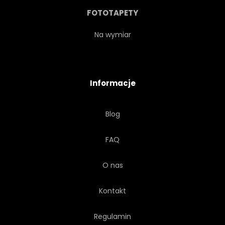
MITY
MITYCZNY
FOTOTAPETY
MITYCZNY
MITOLOGIA
Na wymiar
PEGAZ
OBRAZEK
Informacje
POTĘGA
OGIER
Blog
RUMAK
TAPETA
FAQ
BIAŁY
DZIKI
O nas
SKRZYDŁO
SKRZYDLATY
Kontakt
Regulamin