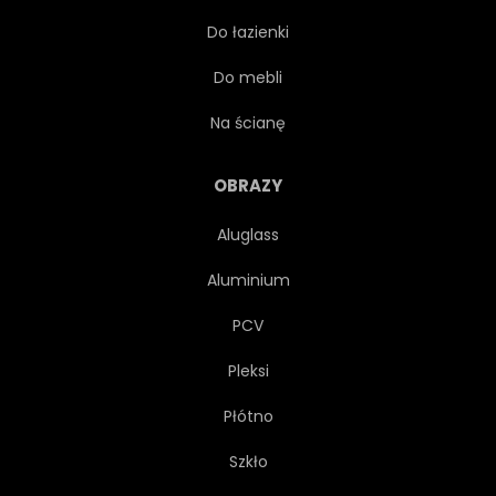
Do łazienki
LATAĆ
FOLKLOR
Do mebli
GRAFICZNY
GRECKI
Na ścianę
KOPYTO
KOŃ
OBRAZY
Aluglass
HYBRYDA
ILUSTRACJA
Aluminium
OBRAZ
LEGENDA
PCV
Pleksi
MAGIA
MAGICZNY
Płótno
KLACZ
ZAMONTOWAĆ
Szkło