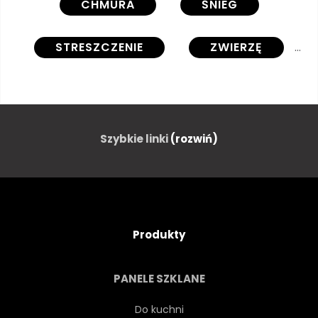
CHMURA
ŚNIEG
STRESZCZENIE
ZWIERZĘ
TŁO
BESTIA
PIĘKNY
URODA
ŁADOWARKA
Szybkie linki
(rozwiń)
ISTOTA
PROJEKTOWAĆ
BOSKI
KONI
BAJKA
Produkty
BAJKA
ZŁUDZENIE
PANELE SZKLANE
FANTASY
LOT
Do kuchni