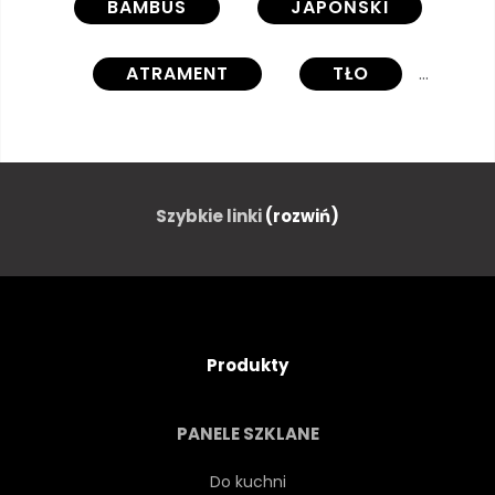
BAMBUS
JAPOŃSKI
ATRAMENT
TŁO
NATURA
SZTUKA
TRADYCYJNYCH
GAŁĄŹ
Szybkie linki
(rozwiń)
ILUSTRACJA
AZJA
AZJATYCKI
JAPONIA
Produkty
ROŚLINA
GRAFICZNY
PANELE SZKLANE
KULTURA
CHINY
Do kuchni