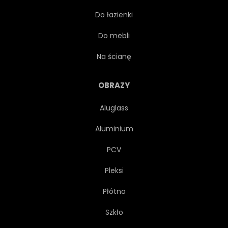
Do łazienki
STRESZCZENIE
BIAŁY
Do mebli
STYL
PROJEKTOWAĆ
Na ścianę
WZÓR
RYSUNEK
OBRAZY
Aluglass
SYLWETKA
DRZEWA
Aluminium
SYMBOL
SZCZOTKA
PCV
Pleksi
PAPIER
KWITNĄĆ
Płótno
CZARNY
URODA
Szkło