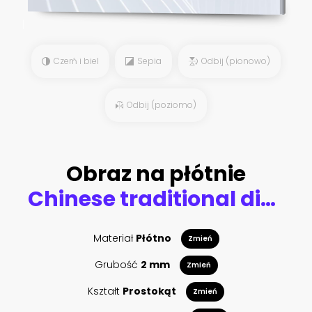
Czerń i biel
Sepia
Odbij (pionowo)
Odbij (poziomo)
Obraz na płótnie
Chinese traditional distinguished gorgeous decorative hand-painted ink-bamboo,Orchid, Plum Blossom, Chrysanthemum
Materiał
Płótno
Zmień
Grubość
2 mm
Zmień
Kształt
Prostokąt
Zmień