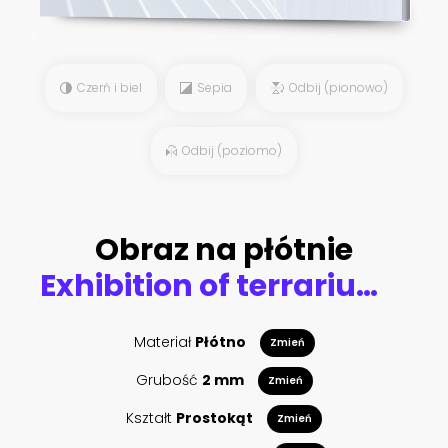
Czerń i biel
Sepia
Odbij (pionowo)
Odbij (poziomo)
Obraz na płótnie
Exhibition of terrarium animals in Uzhhorod
Materiał
Płótno
Zmień
Grubość
2 mm
Zmień
Kształt
Prostokąt
Zmień