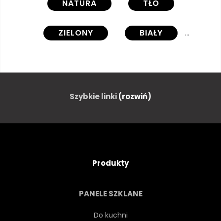
NATURA
TŁO
ZIELONY
BIAŁY
GEKKO
KAMUFLAŻU
WYGLĄDAJĄCY
GAD
Szybkie linki
(rozwiń)
DZIKOŚĆ
CZARNY
URODA
UKRYTYCH
Produkty
KOLOROWY
KWIAT
PANELE SZKLANE
ROŚLINA
OBRAZ
1
Do kuchni