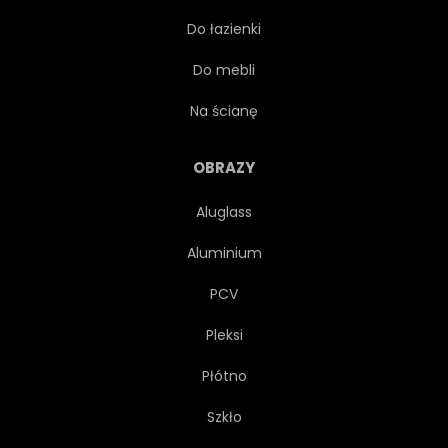
Do łazienki
ZABAWA
BRĄZOWY
Do mebli
LIŚĆ
ZWIERZĘ
Na ścianę
ZBLIŻENIE
SKÓRA
OBRAZY
Aluglass
POJEDYNCZY
GŁOWA
Aluminium
DZIKI
EGZOTYCZNY
PCV
Pleksi
WYSTAWA
TERRARIUM
Płótno
Szkło