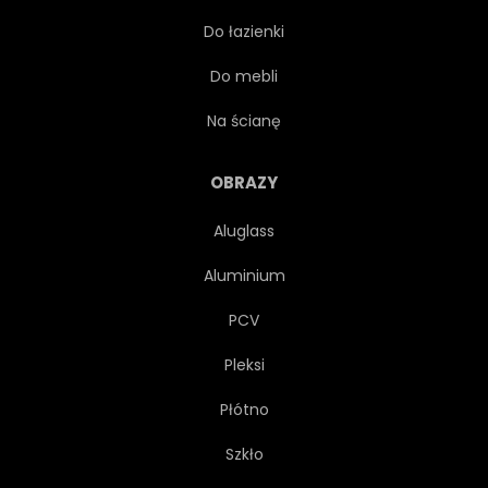
Do łazienki
PODRÓŻ
WIDOK
Do mebli
CZERWONY
SKANDYNAWIA
Na ścianę
OBÓZ
MAGIA
OBRAZY
Aluglass
HORYZONT
RANEK
Aluminium
SŁOŃCE
CHMURA
PCV
Pleksi
LUSTRO
PLAŻA
Płótno
KOLOR
NIEBIESKI
Szkło