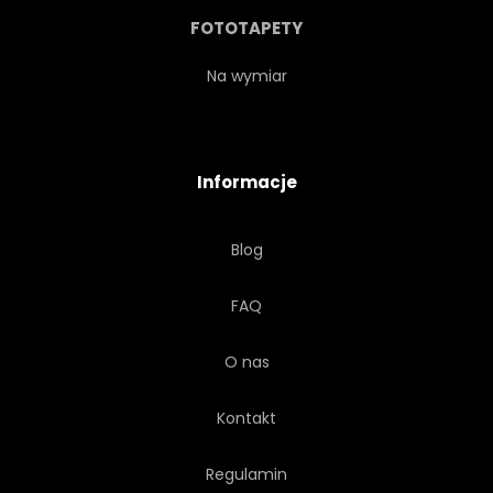
URODA
SUNDOWN
FOTOTAPETY
ARKTYCZNY
NIEBO
Na wymiar
ZATOKA
DOM
Informacje
PIĘKNY
WODA
Blog
NATURA
EUROPA
FAQ
NORDIC
OCEANU
O nas
Kontakt
Regulamin