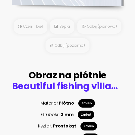
Czerń i biel
Sepia
Odbij (pionowo)
Odbij (poziomo)
Obraz na płótnie
Beautiful fishing village on fjord. Beautiful nature with blue sky, reflection in water, rocky beach and fishing house (rorby). Lofoten, Reine, Norway
Materiał
Płótno
Zmień
Grubość
2 mm
Zmień
Kształt
Prostokąt
Zmień