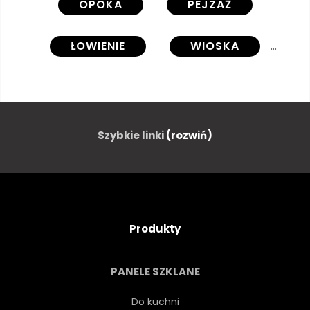
OPOKA
PEJZAŻ
ŁOWIENIE
WIOSKA
ZŁOŻYĆ
KLIF
JĘZIORO
LOFOTEN
Szybkie linki
(rozwiń)
WYSPA
NORWEGIA
PELERYNA
SKALISTA
Produkty
WYBRZEŻE
BRZEG
PANELE SZKLANE
KAMIEŃ
PÓŁNOC
Do kuchni