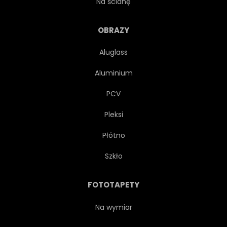
Na ścianę
KWITNĄĆ
KWIAT
OBRAZY
Aluglass
PROSTY
VINTAGE
Aluminium
RETRO
W WIEKU
PCV
Pleksi
DREWNIANY
DESKA
Płótno
OBDARTY
SZYKOWNY
Szkło
PORYSOWANY
UROCZYSTY
FOTOTAPETY
OZDOBNY
OZDOBA
Na wymiar