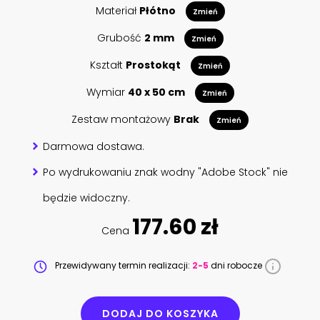
Materiał
Płótno
Zmień
Grubość
2 mm
Zmień
Kształt
Prostokąt
Zmień
Wymiar
40 x 50 cm
Zmień
Zestaw montażowy
Brak
Zmień
Darmowa dostawa.
Po wydrukowaniu znak wodny "Adobe Stock" nie
będzie widoczny.
177.60 zł
Cena
Przewidywany termin realizacji:
2-5
dni robocze
DODAJ DO KOSZYKA