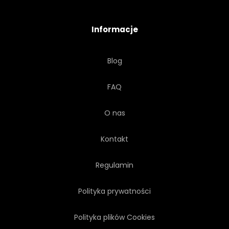
URODZINY
ZAPROSZENIE
Informacje
ŚWIEŻY
KWIATOWY
Blog
PROWANSALSKI
STYL
FAQ
STILL-LIFE
SZMATKĄ
O nas
TIUL
RUMIANEK
Kontakt
RUMIANEK
Regulamin
Polityka prywatności
Polityka plików Cookies