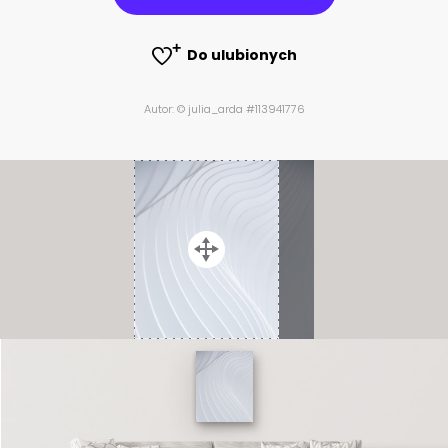
Do ulubionych
Autor: © julia_arda #113941776