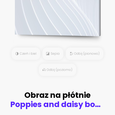
Czerń i biel
Sepia
Odbij (pionowo)
Odbij (poziomo)
Obraz na płótnie
Poppies and daisy bouquet in clay jug