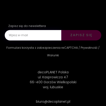
Zapisz się do newslettera
ZAPISZ SIĘ
Formularz korzysta z zabezpieczenia reCAPTCHA /
Prywatność
/
Warunki
decoPLANET Polska
ul. Kasprowicza 47
66-400 Gorzów Wielkopolski
woj. lubuskie
biuro@decoplanet.pl