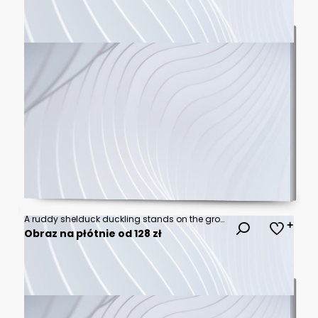
A ruddy shelduck duckling stands on the ground perpendicular to the camera lens between green leaves on a sunny summer evening.
Obraz na płótnie od 128 zł