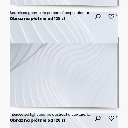
Seamless geometric pattern of perpendicular lines. Geometric background. Template for interior design, covers, panels, packaging and creative ideas
Obraz na płótnie od 128 zł
Intersected light beams abstract art texture/background
Obraz na płótnie od 128 zł