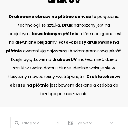
druk UV
Drukowane obrazy na płótnie canvas
to połączenie
technologii ze sztuką.
Druk
nanoszony jest na
specjalnym,
bawełnianym płótnie
, które naciągane jest
na drewniane blejtramy.
Foto-obrazy drukowane na
płótnie
gwarantują najwyższą i bezkompromisową jakość.
Dzięki wyjątkowemu
drukowi UV
możesz mieć dzieło
sztuki w swoim domu i biurze. Idealnie wpisuje się w
klasyczny i nowoczesny wystrój wnętrz.
Druk lateksowy
obrazu na płótnie
jest bowiem doskonałą ozdobą do
każdego pomieszczenia.
Kategoria
Typ wzoru