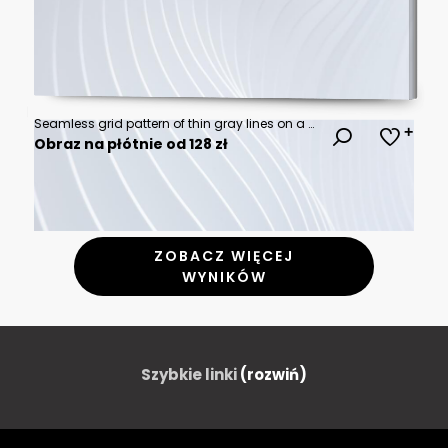
Seamless grid pattern of thin gray lines on a white background texture
Obraz na płótnie od 128 zł
ZOBACZ WIĘCEJ
WYNIKÓW
Szybkie linki
(rozwiń)