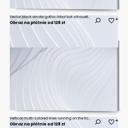
Vector black ornate gothic tribal bat silhouette collection set with detailed scrollwork wings for spooky halloween tattoo design
Obraz na płótnie od 128 zł
Vertical multi-colored lines running on the floor up the wall
Obraz na płótnie od 128 zł