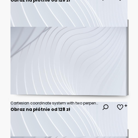
Cartesian coordinate system with two perpendicular axes. Graph with a horizontal x-axis and a vertical y-axis
Obraz na płótnie od 128 zł