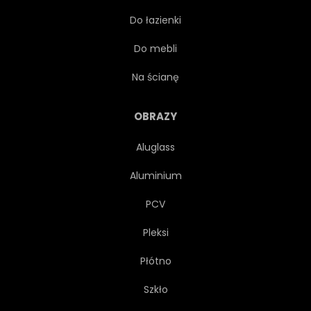
Do łazienki
WYBRZEŻE
SEASCAPE
Do mebli
NIEBIESKI
NIEBO
Na ścianę
ZATOKA
PIASEK
OBRAZY
Aluglass
SCENICZNY
DZIEŃ
Aluminium
WYSPA
TROPIKÓW
PCV
Pleksi
PIASZCZYSTY
ROZCHLAPAĆ
Płótno
BRZEG
SŁOŃCE
Szkło