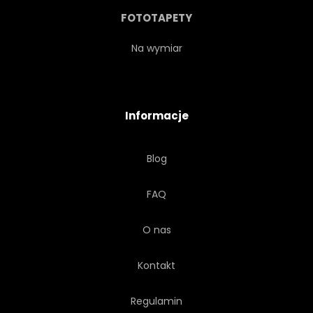
SEZON
BIAŁY
RAJ
FOTOTAPETY
SUNDOWN
WSCHODY
Na wymiar
TIDE
GORĄCY
Informacje
WYPOCZYNEK
MIEJSCE
Blog
JASNY
NIKT
FAQ
INDYJSKI
SESZELE
O nas
Kontakt
Regulamin