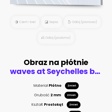
Czerń i biel
Sepia
Odbij (pionowo)
Odbij (poziomo)
Obraz na płótnie
waves at Seychelles beach
Materiał
Płótno
Zmień
Grubość
2 mm
Zmień
Kształt
Prostokąt
Zmień