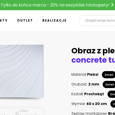
Tylko do końca marca - 20% na wszystkie fototapety!
ETY
OUTLET
REALIZACJE
Obraz z ple
Materiał
Pleksi
Zmień
Grubość
2 mm
Zmień
Kształt
Prostokąt
Zm
Wymiar
40 x 20 cm
Z
Odbij
Zestaw montażowy
Bra