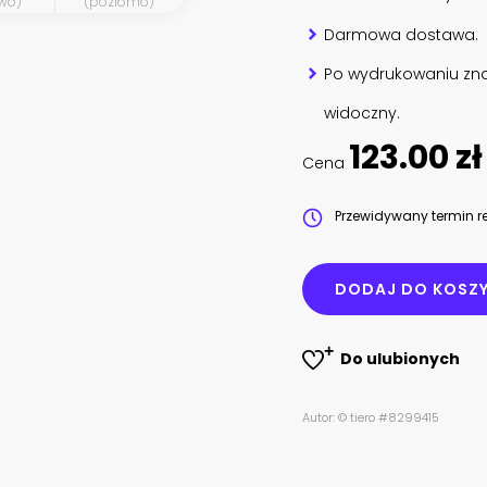
wo)
(poziomo)
Darmowa dostawa.
Po wydrukowaniu zna
widoczny.
123.00 zł
Cena
Przewidywany termin re
DODAJ DO KOSZ
Do ulubionych
Autor: © tiero #8299415