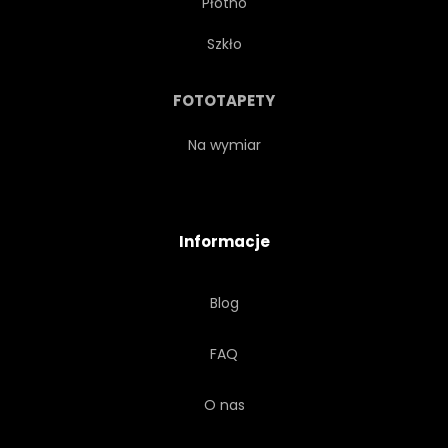
Płótno
TAPETA
FLORA
STYL
Szkło
RETRO
STARODAWNY
FOTOTAPETY
VINTAGE
AKWARELA
Na wymiar
NIEBIESKI
ROCZNICA
Informacje
VALENTINE
UROCZYSTY
Blog
MAŁŻEŃSTWO
BEŻOWY
FAQ
FIOLETOWY
WIROWA
O nas
PROSPEROWAĆ