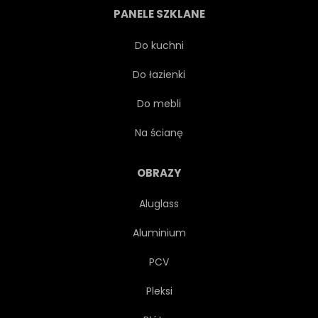
PANELE SZKLANE
DELIKATNY
REALISTYCZNY
Do kuchni
Do łazienki
PIĘKNY
ELEGANCKI
Do mebli
KWIECISTY
IRYS
Na ścianę
MIĘKKI
WEKTOR
OBRAZY
Aluglass
GRAFICZNY
PROJEKTOWAĆ
Aluminium
KWIAT
KWIATOWY
PCV
Pleksi
OZDOBNY
KARTA