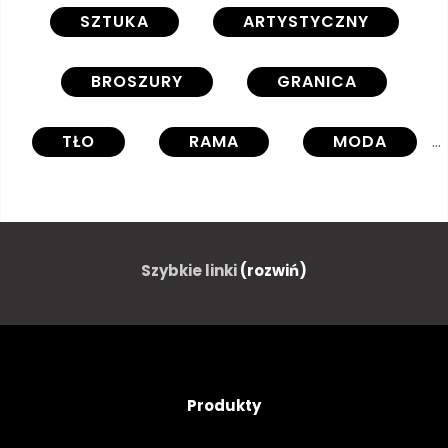
SZTUKA
ARTYSTYCZNY
BROSZURY
GRANICA
TŁO
RAMA
MODA
ZAPROSZENIE
ŚLUBNY
WESELE
POŚLUBIĆ
Szybkie linki
(rozwiń)
MIŁOŚĆ
ŁADNY
ILUSTRACJA
ŚLICZNY
Produkty
ŁADNY
PASTEL