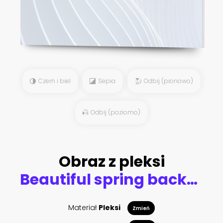
Czerń i biel
Sepia
Odbij (pionowo)
Odbij (poziomo)
Obraz z pleksi
Beautiful spring background with iris flowers
Materiał
Pleksi
Zmień