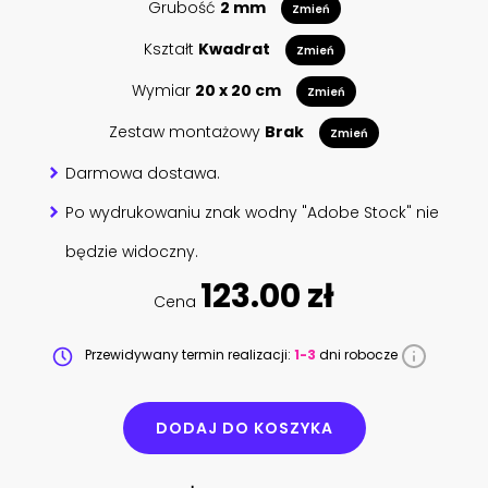
Grubość
2 mm
Zmień
Kształt
Kwadrat
Zmień
Wymiar
20 x 20 cm
Zmień
Zestaw montażowy
Brak
Zmień
Darmowa dostawa.
Po wydrukowaniu znak wodny "Adobe Stock" nie
będzie widoczny.
123.00 zł
Cena
Przewidywany termin realizacji:
1-3
dni robocze
DODAJ DO KOSZYKA