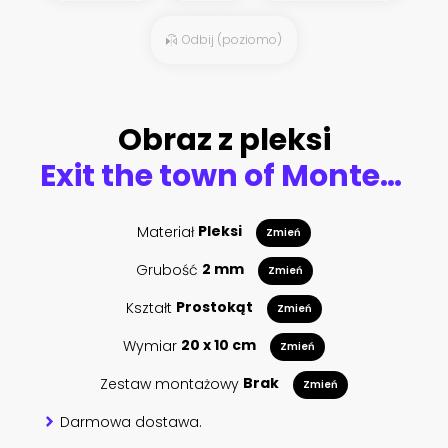
Odbij (poziomo)
Obraz z pleksi
Exit the town of Monteriggioni with views of the Tuscan landscap
Materiał
Pleksi
Zmień
Grubość
2 mm
Zmień
Kształt
Prostokąt
Zmień
Wymiar
20 x 10 cm
Zmień
Zestaw montażowy
Brak
Zmień
Darmowa dostawa.