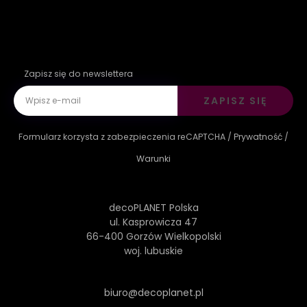
Zapisz się do newslettera
ZAPISZ SIĘ
Formularz korzysta z zabezpieczenia reCAPTCHA /
Prywatność
/
Warunki
decoPLANET Polska
ul. Kasprowicza 47
66-400 Gorzów Wielkopolski
woj. lubuskie
biuro@decoplanet.pl