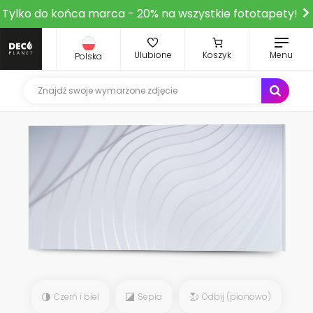
Tylko do końca marca - 20% na wszystkie fototapety!
Ulubione
Koszyk
Menu
Polska
Czerń i biel
Sepia
Odbij (pionowo)