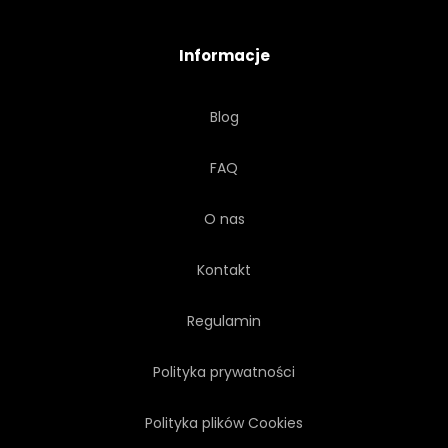
PROSTY
KWIAT
Informacje
TYPOWY
DZIEŃ
Blog
ZIELONY
KULTURALNYCH
FAQ
DOM
ROŚLINA
O nas
BUDOWLANYCH
STRUKTURA
Kontakt
VINTAGE
RETRO
Regulamin
Polityka prywatności
Polityka plików Cookies