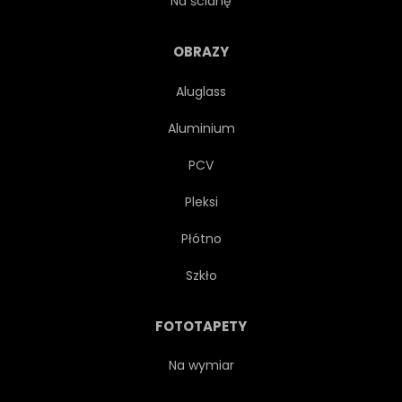
Na ścianę
TRADYCYJNYCH
KULTURA
OBRAZY
Aluglass
ARCHES
TOURISMUS
Aluminium
WĄSKI
ZEWNĘTRZNY
PCV
Pleksi
DZIEDZICTWA
OKIENNY
Płótno
ZAUŁEK
W WIEKU
Szkło
KAMIEŃ
DRZWI
FOTOTAPETY
TOSKANIA
STARODAWNY
Na wymiar