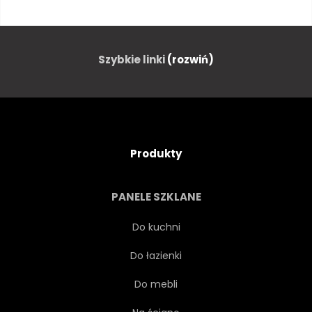
STARY
WIOSKA
ULICA
BUDYNEK
Szybkie linki
(rozwiń)
ALEJA
DROGA
DOM
MIASTO
EUROPEJSKIEJ
Produkty
PODRÓŻ
DRZWI
PANELE SZKLANE
ZABYTKOWY
GRÓD
Do kuchni
Do łazienki
WŁOSKI
BRUKOWIEC
Do mebli
ARCHITEKTURA
MIEJSKI