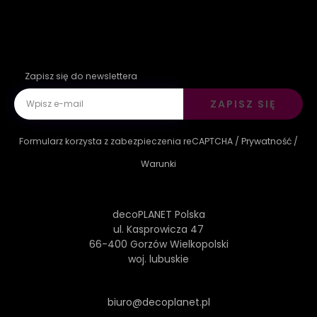
Zapisz się do newslettera
ZAPISZ SIĘ
Formularz korzysta z zabezpieczenia reCAPTCHA /
Prywatność
/
Warunki
decoPLANET Polska
ul. Kasprowicza 47
66-400 Gorzów Wielkopolski
woj. lubuskie
biuro@decoplanet.pl