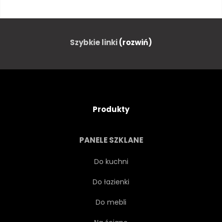
SCALA
DOM
NOWOCZESNY
PRÓŻNIA
Szybkie linki
(rozwiń)
BUDYNEK
POBYT
WYSTRÓJ
SEKSOWNY
Produkty
LUKSUS
OKIENNY
PANELE SZKLANE
WNĘTRZE
LAMPKA
Do kuchni
Do łazienki
DREWNO
REGAŁ
Do mebli
KSIĄŻKA
ŚWIATŁO