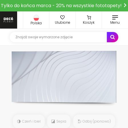
Tylko do końca marca - 20% na wszystkie fototapety!
Ulubione
Koszyk
Menu
Polska
Czerń i biel
Sepia
Odbij (pionowo)