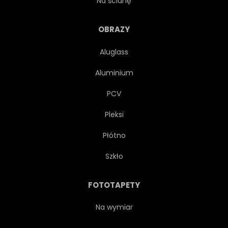
Na ścianę
ŚWIATŁO
MEBLE
OBRAZY
Aluglass
MUROS
ŚWIEŻY
Aluminium
PIĘTRO
PROJEKT
PCV
Pleksi
WŁASNOŚĆ
MIESZKALNY
Płótno
SIEDZENIE
SOFY
Szkło
POKÓJ
DYWAN
FOTOTAPETY
STÓŁ
Na wymiar