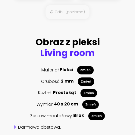
Odbij (poziomo)
Obraz z pleksi
Living room
Materiał
Pleksi
Zmień
Grubość
2 mm
Zmień
Kształt
Prostokąt
Zmień
Wymiar
40 x 20 cm
Zmień
Zestaw montażowy
Brak
Zmień
Darmowa dostawa.