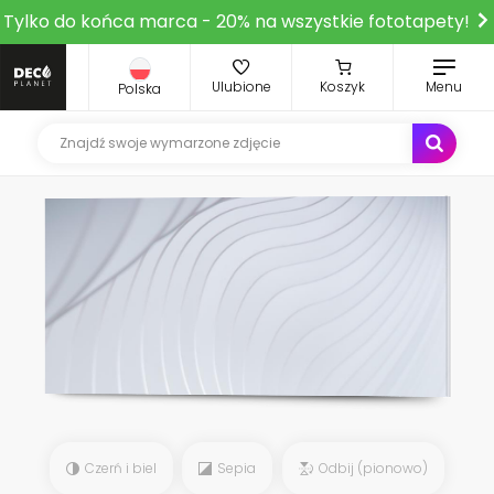
Tylko do końca marca - 20% na wszystkie fototapety!
Ulubione
Koszyk
Menu
Polska
Czerń i biel
Sepia
Odbij (pionowo)