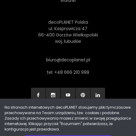
Warunki
decoPLANET Polska
ul. Kasprowicza 47
66-400 Gorzów Wielkopolski
woj. lubuskie
biuro@decoplanet.pl
tel:
+48 666 210 999
Na stronach internetowych decoPLANET stosujemy pliki tymczasowe
przechowywane na Twoim urządzeniu, tzw. cookies i podobne.
Made with
by Progres Media & decoPLANET
Zasady ich przechowywania możesz zmienić w swojej przeglądarce
internetowej. Klikając przycisk "Rozumiem" potwierdzasz, że
konfiguracja jest prawidłowa.