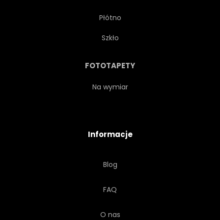
Płótno
CYFROWY
ELEKTRYCZNE
Szkło
ROZRYWKA
ILUSTRACJA
FOTOTAPETY
NA BIAŁYM TLE
SŁUCHAĆ
Na wymiar
GŁOŚNY
GŁOŚNIK
Informacje
METALICZNEJ
MUZYCZNY
Blog
HAŁAS
GRAĆ
FAQ
POTĘGA
REKORD
O nas