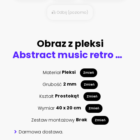
Odbij (poziomo)
Obraz z pleksi
Abstract music retro grunge background
Materiał
Pleksi
Zmień
Grubość
2 mm
Zmień
Kształt
Prostokąt
Zmień
Wymiar
40 x 20 cm
Zmień
Zestaw montażowy
Brak
Zmień
Darmowa dostawa.