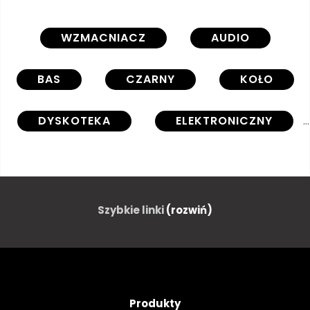
WZMACNIACZ
AUDIO
BAS
CZARNY
KOŁO
DYSKOTEKA
ELEKTRONICZNY
SPRZĘT
MUZYKA
PARTY
OPOKA
Szybkie linki
(rozwiń)
BŁYSZCZĄCY
SREBRNY
DŹWIĘK
GŁOŚNIK
Produkty