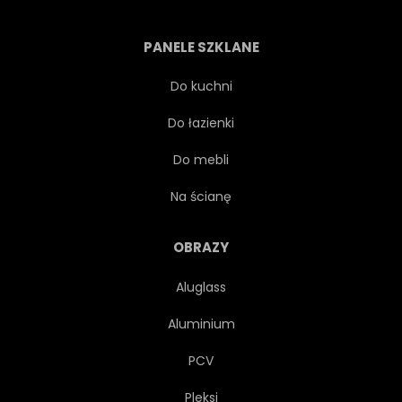
STEREO
OKRĘT PODWODNY
PANELE SZKLANE
WEKTOR
NATĘŻENIE
Do kuchni
Do łazienki
GŁOŚNIK NISKOTONOWY
Do mebli
AKUSTYCZNE
SZTUKA
Na ścianę
TŁO
DUŻY
PUDEŁKO
OBRAZY
Aluglass
NADAWCZYCH
CENTRUM
Aluminium
SPINACZE
CLIPARTÓW
PCV
Pleksi
MACZUGA
PROJEKTOWAĆ