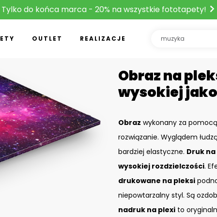
Tylko do końca marca - 20% na wszystkie fototapety!
ETY
OUTLET
REALIZACJE
Obraz na plek
wysokiej jako
Obraz
wykonany za pomoc
rozwiązanie. Wyglądem łudzą
bardziej elastyczne.
Druk na 
wysokiej rozdzielczości
. Ef
drukowane na pleksi
podnos
niepowtarzalny styl. Są ozdo
nadruk na plexi
to oryginal