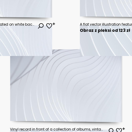
Media music player interface isolated on white background. Multimedia frame template. Mockup live stream window, player. Online broadcasting. Multimedia navigation and music application.
Obraz z pleksi od 123 zł
Vinyl record in front of a collection of albums, vintage music concept web banner