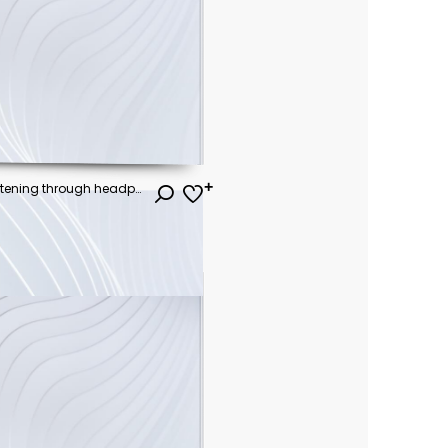
Teenager girl lying on bed, listening through headphones beside portable CD player, relaxing during study break and expressing youth leisure. Top view, ideal for teen lifestyle campaigns