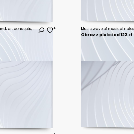
Abstract musical notes background; art concepts, original 3d rendering, RF illustration
Music wave of musical notes,
Obraz z pleksi od 123 zł