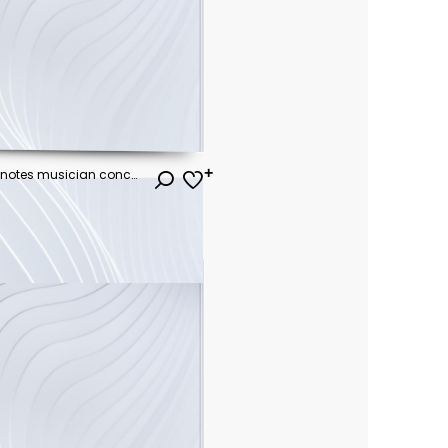
Musical note. Staff treble clef notes musician concept vector isolated on transparent background. Illustration of music sound, tune bass treble