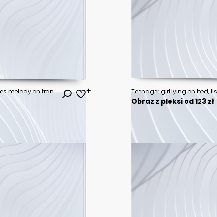
vector sheet music - musical notes melody on transparent background
Obraz z pleksi od 123 zł