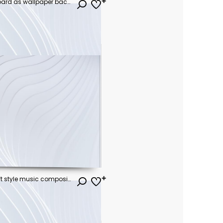
Abstract colorful paino keyboard as wallpaper background
Vector layered paper cut craft style music composition of saxophone guitar trumpet violin music instruments, notes on abstract color background. Jazz concert festival party poster banner card template