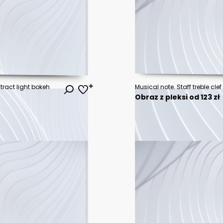
ract light bokeh
Obraz z pleksi od 123 zł