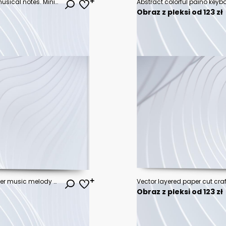
One continuous line drawing of musical notes. Minimalist web banner and logo of music school or choir concert in simple linear style. Editable stroke. Doodle vector illustration
Obraz z pleksi od 123 zł
Vector template banner and poster music melody note dancing flow . Concept background for song and concert theme.
Obraz z pleksi od 123 zł