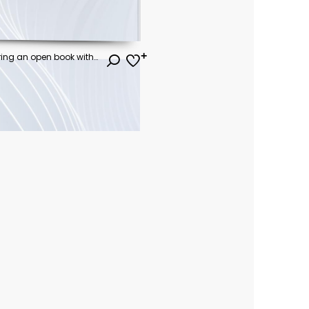
A flat vector illustration featuring an open book with a magnifying