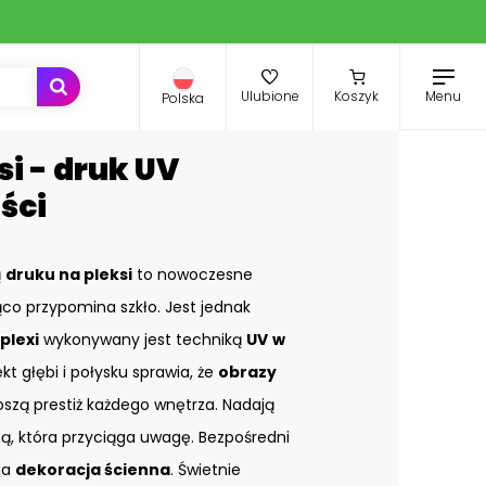
Menu
Ulubione
Koszyk
Polska
si - druk UV
ści
ą
druku na pleksi
to nowoczesne
co przypomina szkło. Jest jednak
plexi
wykonywany jest techniką
UV
w
ekt głębi i połysku sprawia, że
obrazy
zą prestiż każdego wnętrza. Nadają
bą, która przyciąga uwagę. Bezpośredni
na
dekoracja ścienna
. Świetnie