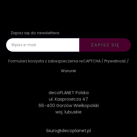
Zapisz się do newslettera
ZAPISZ SIĘ
Formularz korzysta z zabezpieczenia reCAPTCHA /
Prywatność
/
Warunki
decoPLANET Polska
ul. Kasprowicza 47
66-400 Gorzów Wielkopolski
woj. lubuskie
biuro@decoplanet.pl