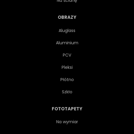
Na ścianę
DŻUNGLA
LIŚĆ
ARA
OBRAZY
Aluglass
NATURA
RAJ
WZÓR
Aluminium
PAW
ZWIERZĘ
PCV
Pleksi
ROŚLINA
DRUKUJ
Płótno
BEZSZWOWE
SYLWETKA
Szkło
SPRĘŻYNA
LATO
FOTOTAPETY
TROPIKALNY
VINTAGE
Na wymiar