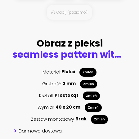
Odbij (poziomo)
Obraz z pleksi
seamless pattern with peacocks bird with watercolor tropical nature. paradise background
Materiał
Pleksi
Zmień
Grubość
2 mm
Zmień
Kształt
Prostokąt
Zmień
Wymiar
40 x 20 cm
Zmień
Zestaw montażowy
Brak
Zmień
Darmowa dostawa.