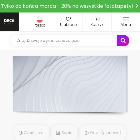
Tylko do końca marca - 20% na wszystkie fototapety!
Ulubione
Koszyk
Menu
Polska
Czerń i biel
Sepia
Odbij (pionowo)