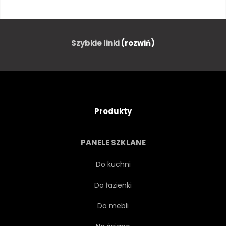
PROJEKTOWAĆ
EGZOTYCZNY
TKANINA
FAUNA
Szybkie linki
(rozwiń)
PIÓRO
KWIATOWY
KWIAT
LATAĆ
Produkty
OGRÓD
GRAFICZNY
PANELE SZKLANE
HAWAJE
HAWAJCZYK
Do kuchni
Do łazienki
ILUSTRACJA
WYSPA
Do mebli
JAPONIA
JAPOŃSKI