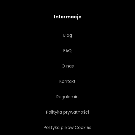
TAPETA
AKWARELA
Informacje
DZIKI
DZIKOŚĆ
Blog
SKRZYDŁO
GLICYNIA
FAQ
ZOO
KWIAT
O nas
BOŻE NARODZENIE
Kontakt
Regulamin
Polityka prywatności
Polityka plików Cookies