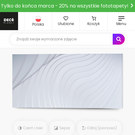
Tylko do końca marca - 20% na wszystkie fototapety!
Ulubione
Koszyk
Menu
Polska
Czerń i biel
Sepia
Odbij (pionowo)