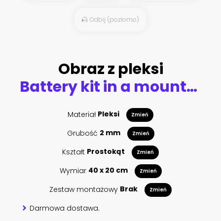
Odbij (poziomo)
Obraz z pleksi
Battery kit in a mountain at sunset. 3d rendering
Materiał
Pleksi
Zmień
Grubość
2 mm
Zmień
Kształt
Prostokąt
Zmień
Wymiar
40 x 20 cm
Zmień
Zestaw montażowy
Brak
Zmień
Darmowa dostawa.