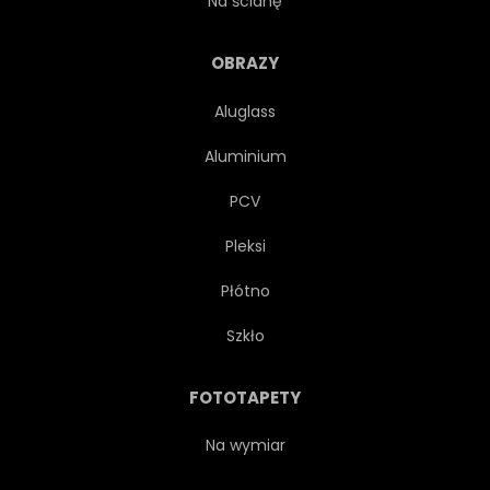
Na ścianę
CIEMNY
PRZEMYSŁOWY
OBRAZY
Aluglass
POMARAŃCZOWY
Aluminium
NA BIAŁYM TLE
TŁO
PCV
Pleksi
ARTYSTYCZNY
AUDIO
Płótno
KONCERT
TALERZ
Szkło
BĘBEN
BĘBEN
FOTOTAPETY
SPRZĘT
ZIELONY
Na wymiar