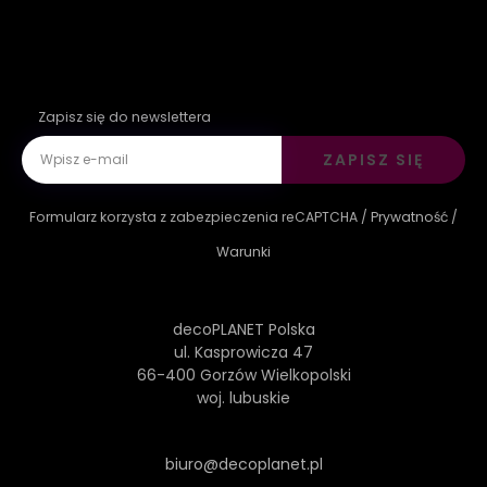
Zapisz się do newslettera
ZAPISZ SIĘ
Formularz korzysta z zabezpieczenia reCAPTCHA /
Prywatność
/
Warunki
decoPLANET Polska
ul. Kasprowicza 47
66-400 Gorzów Wielkopolski
woj. lubuskie
biuro@decoplanet.pl