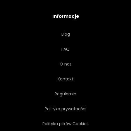
PRZYRZĄD
JAZZ
Informacje
MUZYKA
MUZYCZNY
Blog
OBIEKT
PARTY
FAQ
PERKUSJA
WYSTĘP
O nas
POP
OPOKA
Kontakt
ZESTAW
BŁYSZCZĄCY
Regulamin
Polityka prywatności
PRZEDSTAWIENIE
Polityka plików Cookies