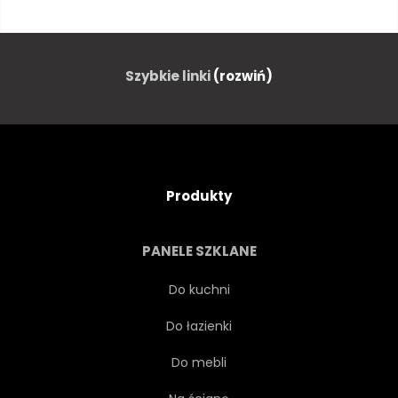
TECHNOLOGIA
BUDYNEK
ŚWIATŁO
MIEJSKI
Szybkie linki
(rozwiń)
SŁOŃCE
BIZNES
KOMPUTER
HORYZONT
Produkty
ILUSTRACJA
ZMIERZCH
PANELE SZKLANE
KSIĘŻYC
BUDYNEK
Do kuchni
Do łazienki
CYFROWY
JASNY
Do mebli
CYBERPRZESTRZENI
SYLWETKA