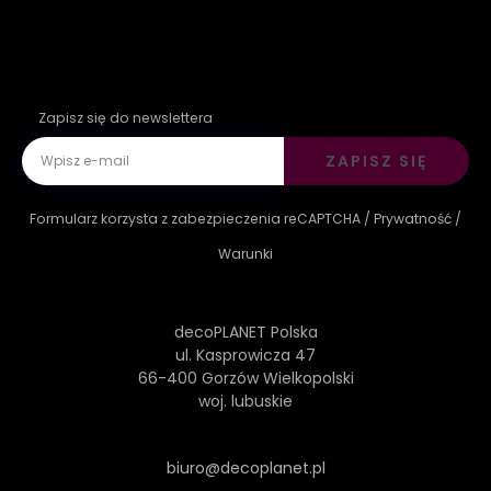
Zapisz się do newslettera
ZAPISZ SIĘ
Formularz korzysta z zabezpieczenia reCAPTCHA /
Prywatność
/
Warunki
decoPLANET Polska
ul. Kasprowicza 47
66-400 Gorzów Wielkopolski
woj. lubuskie
biuro@decoplanet.pl