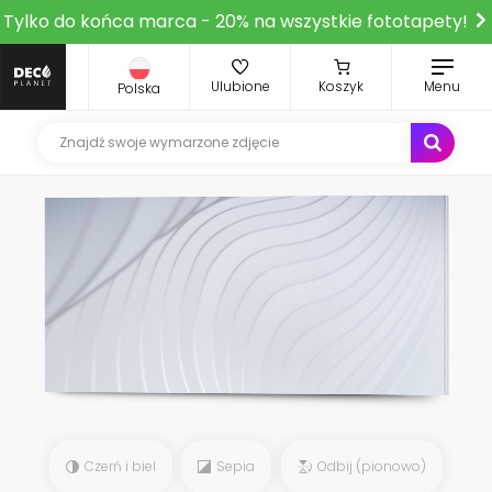
Tylko do końca marca - 20% na wszystkie fototapety!
Ulubione
Koszyk
Menu
Polska
Czerń i biel
Sepia
Odbij (pionowo)