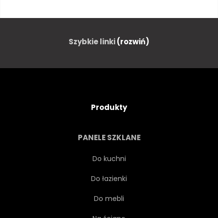
ULICA
KOLOROWY
DOM
ARCHITEKTURA
Szybkie linki
(rozwiń)
KOLONIALNE
STYL
TURYSTA
GOL
Produkty
WYSPA
KARAIBY
PANELE SZKLANE
Do kuchni
Do łazienki
Do mebli