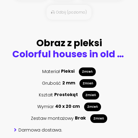
Odbij (poziomo)
Obraz z pleksi
Colorful houses in old San Juan, Puerto Rico
Materiał
Pleksi
Zmień
Grubość
2 mm
Zmień
Kształt
Prostokąt
Zmień
Wymiar
40 x 20 cm
Zmień
Zestaw montażowy
Brak
Zmień
Darmowa dostawa.