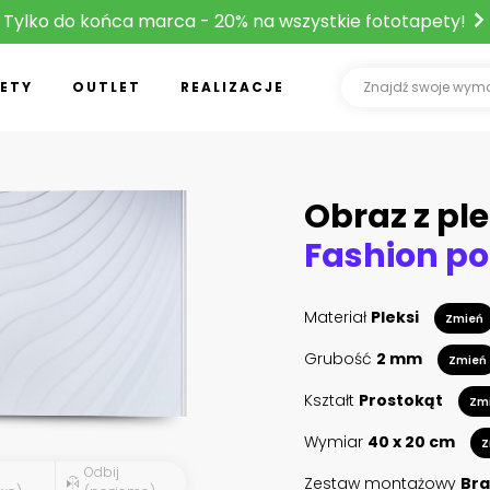
Tylko do końca marca - 20% na wszystkie fototapety!
ETY
OUTLET
REALIZACJE
Obraz z ple
Materiał
Pleksi
Zmień
Grubość
2 mm
Zmień
Kształt
Prostokąt
Zm
Wymiar
40 x 20 cm
Z
Odbij
Zestaw montażowy
Bra