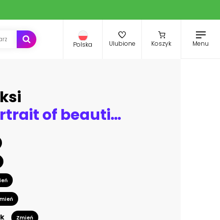
Menu
Ulubione
Koszyk
Polska
ksi
Fashion portrait of beautiful brunette woman wearing luxury jewelry
ień
mień
k
Zmień