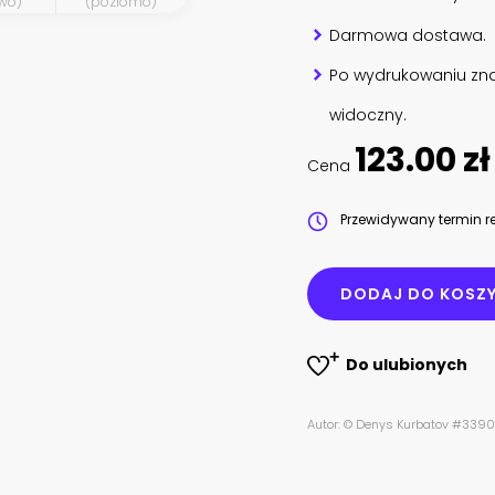
wo)
(poziomo)
Darmowa dostawa.
Po wydrukowaniu zna
widoczny.
123.00 zł
Cena
Przewidywany termin re
DODAJ DO KOSZ
Do ulubionych
Autor: © Denys Kurbatov #339