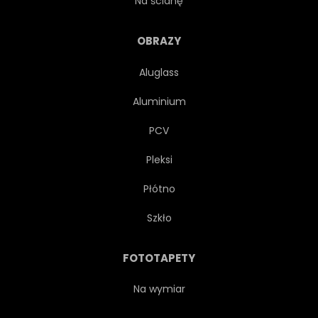
Na ścianę
KULTURA
TRADYCYJNYCH
OBRAZY
Aluglass
ARABSKI
ARABIAN
Aluminium
WYDARZENIE
WIARA
PCV
Pleksi
ISLAM
LAMPKA
Płótno
WIADOMOŚĆ
KSIĘŻYC
Szkło
ŚWIATŁO KSIĘŻYCA
OKAZJI
FOTOTAPETY
ORNAMENT
PROMOCYJNY
Na wymiar