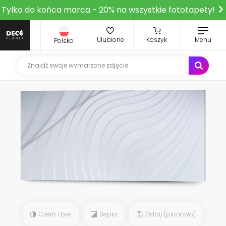
Tylko do końca marca - 20% na wszystkie fototapety!
Ulubione
Koszyk
Menu
Polska
Czerń i biel
Sepia
Odbij (pionowo)