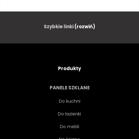
ISLAMSKA
LATARNIA
MIESIĄC
MUZUŁMAŃSKIE
Szybkie linki
(rozwiń)
PLAKAT
RAMADAN
RELIGIA
STRESZCZENIE
Produkty
ILUSTRACJA
KARTA
PANELE SZKLANE
CELEBRACJA
PROJEKTOWAĆ
Do kuchni
Do łazienki
CZCZO
WAKACJE
Do mebli
WEKTOR
TŁO