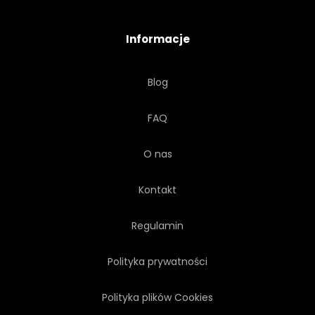
RELIGIJNY
SPRZEDAŻ
Informacje
GWIAZDA
PRAGNIE
Blog
ALLAH
PÓŁKSIĘŻYC
FAQ
RAMA
MECZET
NOC
O nas
TAPETA
SZTUKA
Kontakt
Regulamin
Polityka prywatności
Polityka plików Cookies