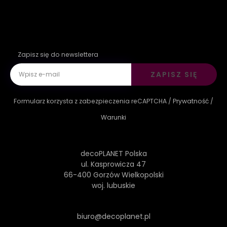
Zapisz się do newslettera
ZAPISZ SIĘ
Formularz korzysta z zabezpieczenia reCAPTCHA /
Prywatność
/
Warunki
decoPLANET Polska
ul. Kasprowicza 47
66-400 Gorzów Wielkopolski
woj. lubuskie
biuro@decoplanet.pl