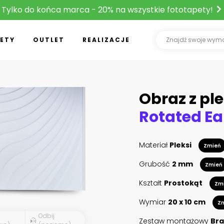
Tylko do końca marca - 20% na wszystkie fototapety!
ETY
OUTLET
REALIZACJE
Obraz z ple
Materiał
Pleksi
Zmień
Grubość
2 mm
Zmień
Kształt
Prostokąt
Zm
Wymiar
20 x 10 cm
Z
Odbij
Zestaw montażowy
Bra