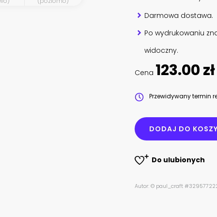
wo)
(poziomo)
Darmowa dostawa.
Po wydrukowaniu zna
widoczny.
123.00 zł
Cena
Przewidywany termin re
DODAJ DO KOSZ
Do ulubionych
Autor: © paul_craft #32957722