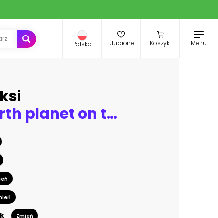
Menu
Ulubione
Koszyk
Polska
ksi
Rotated Earth planet on the finger with You Can Change The World caption. Motivation poster concept. Vector illustration.
ień
mień
k
Zmień